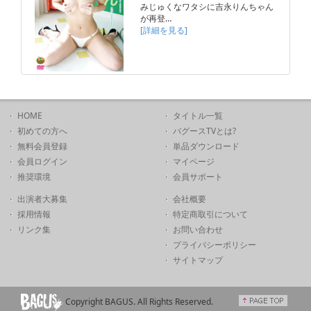
みじゅくなワタシに吉永りんちゃん
が再登…
[詳細を見る]
HOME
タイトル一覧
初めての方へ
バグースTVとは?
無料会員登録
単品ダウンロード
会員ログイン
マイページ
推奨環境
会員サポート
出演者大募集
会社概要
採用情報
特定商取引について
リンク集
お問い合わせ
プライバシーポリシー
サイトマップ
Copyright BAGUS. All Rights Reserved.