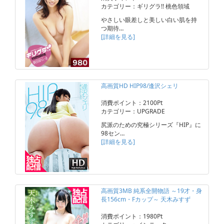
カテゴリー：ギリグラ!! 桃色領域
やさしい眼差しと美しい白い肌を持
つ期待…
[詳細を見る]
高画質HD HIP98/逢沢シェリ
消費ポイント：2100Pt
カテゴリー：UPGRADE
尻派のための究極シリーズ『HIP』に
98セン…
[詳細を見る]
高画質3MB 純系全開物語 ～19才・身
長156cm・Fカップ～ 天木みすず
消費ポイント：1980Pt