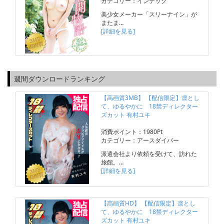
カテゴリー：インテック
美少女メーカー「スリーナイン」が
またま…
[詳細を見る]
週間ダウンロードランキング
【高画質3MB】 【配信限定】凛とし
て、ゆるやかに 18禁ディレクター
ズカット 有村ユキ
消費ポイント：1980Pt
カテゴリー：アースダイバー
派遣会社より依頼を受けて、訪れた
旅館。…
[詳細を見る]
【高画質HD】 【配信限定】凛とし
て、ゆるやかに 18禁ディレクター
ズカット 有村ユキ