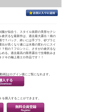
制服が似合う、スタイル抜群の美形セクシ
ル倉沢るな最新作は、過去最大露出！南の
感でＴバック、終いには手ブラ、砂ブラと
露出が高くなり遂には水着の変わりにスイ
！？初のＴフロントに、さすがの倉沢るな
らめる。過去最高の限界露出で生唾飲みま
キドキの極上着エロ作品です！！
ル動画]はログイン後にご覧になれます。
？
トを購入することができます。