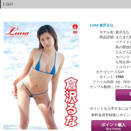
I-Girl
Luna 倉沢るな
モデル名:
倉沢るな
商品詳細:
まだまだ
ーアイド
島の開放
どんどん
カパンツ
も頬を赤
くりのド
カテゴリー:
I-Girl
ポイント:
1500
ファイル内容:
zip 76分
サンプル動画：
[サンプ
ポイントを入手するには
無料会員登録後にポイン