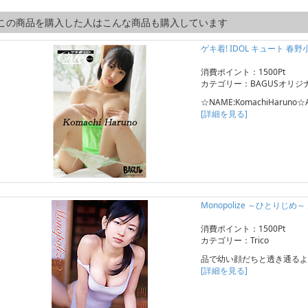
この商品を購入した人はこんな商品も購入しています
ゲキ着! IDOL キュート 春
消費ポイント：1500Pt
カテゴリー：BAGUSオリジ
☆NAME:KomachiHaruno☆A
[詳細を見る]
Monopolize ～ひとりじめ
消費ポイント：1500Pt
カテゴリー：Trico
品で幼い顔だちと透き通るよ
[詳細を見る]