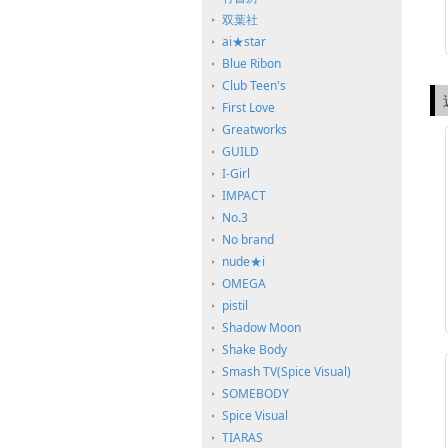
双葉社
ai★star
Blue Ribon
Club Teen's
First Love
Greatworks
GUILD
I-Girl
IMPACT
No.3
No brand
nude★i
OMEGA
pistil
Shadow Moon
Shake Body
Smash TV(Spice Visual)
SOMEBODY
Spice Visual
TIARAS