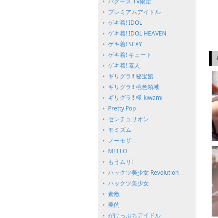
バグース TV限定
プレミアムアイドル
ゲキ着! IDOL
ゲキ着! IDOL HEAVEN
ゲキ着! SEXY
ゲキ着! キュート
ゲキ着! 素人
ギリグラ!! 秘宝館
ギリグラ!! 桃色領域
ギリグラ!! 極-kiwami-
Pretty Pop
センチュリオン
モミズム
ノーモザ
MELLO
もうムリ!
ハックツ美少女 Revolution
ハックツ美少女
素敵
美的
がけっぷちアイドル