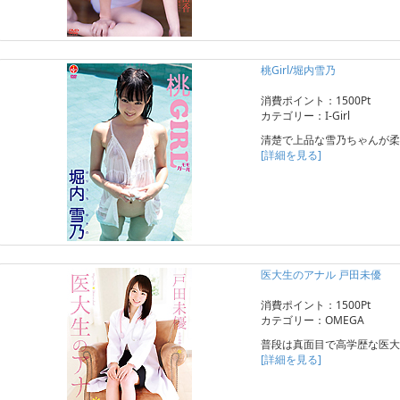
桃Girl/堀内雪乃
消費ポイント：1500Pt
カテゴリー：I-Girl
清楚で上品な雪乃ちゃんが柔
[詳細を見る]
医大生のアナル 戸田未優
消費ポイント：1500Pt
カテゴリー：OMEGA
普段は真面目で高学歴な医大
[詳細を見る]