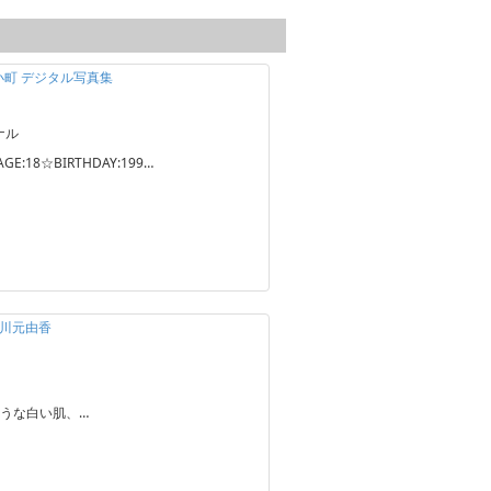
野小町 デジタル写真集
ナル
GE:18☆BIRTHDAY:199…
～ 川元由香
うな白い肌、…