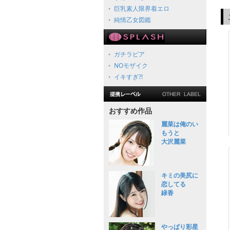
巨乳素人限界着エロ
純情乙女図鑑
ガチラビア
NOモザイク
イキすぎ?!
おすすめ作品
麗菜は俺のい
もうと
大沢麗菜
キミの美尻に
恋してる
緑香
やっぱり彩星