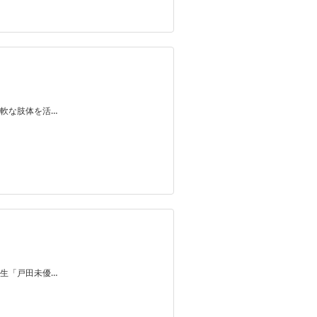
軟な肢体を活…
生「戸田未優…