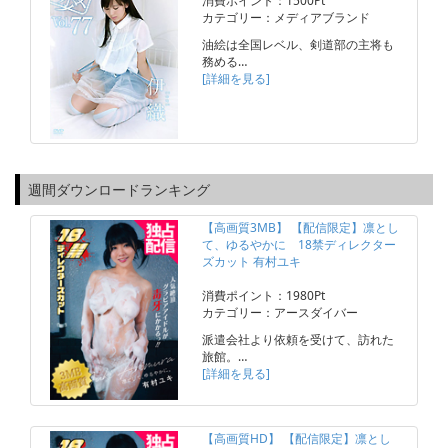
消費ポイント：1500Pt
カテゴリー：メディアブランド
油絵は全国レベル、剣道部の主将も
務める…
[詳細を見る]
週間ダウンロードランキング
【高画質3MB】 【配信限定】凛とし
て、ゆるやかに 18禁ディレクター
ズカット 有村ユキ
消費ポイント：1980Pt
カテゴリー：アースダイバー
派遣会社より依頼を受けて、訪れた
旅館。…
[詳細を見る]
【高画質HD】 【配信限定】凛とし