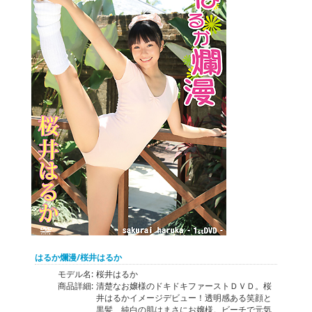
はるか爛漫/桜井はるか
モデル名:
桜井はるか
商品詳細:
清楚なお嬢様のドキドキファーストＤＶＤ。桜
井はるかイメージデビュー！透明感ある笑顔と
黒髪、純白の肌はまさにお嬢様。ビーチで元気