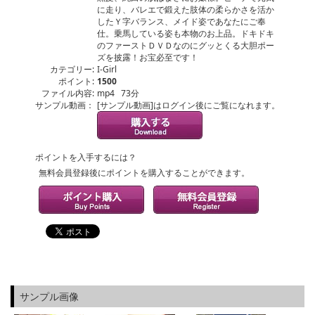
に走り、バレエで鍛えた肢体の柔らかさを活か
したＹ字バランス、メイド姿であなたにご奉
仕。乗馬している姿も本物のお上品。ドキドキ
のファーストＤＶＤなのにグッとくる大胆ポー
ズを披露！お宝必至です！
カテゴリー:
I-Girl
ポイント:
1500
ファイル内容:
mp4 73分
サンプル動画：
[サンプル動画]はログイン後にご覧になれます。
ポイントを入手するには？
無料会員登録後にポイントを購入することができます。
サンプル画像