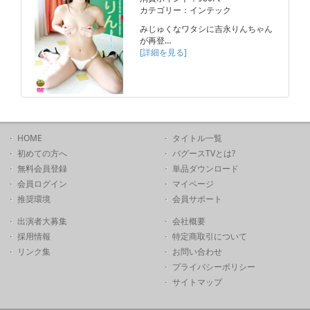
カテゴリー：インテック
みじゅくなワタシに吉永りんちゃん
が再登…
[詳細を見る]
HOME
タイトル一覧
初めての方へ
バグースTVとは?
無料会員登録
単品ダウンロード
会員ログイン
マイページ
推奨環境
会員サポート
出演者大募集
会社概要
採用情報
特定商取引について
リンク集
お問い合わせ
プライバシーポリシー
サイトマップ