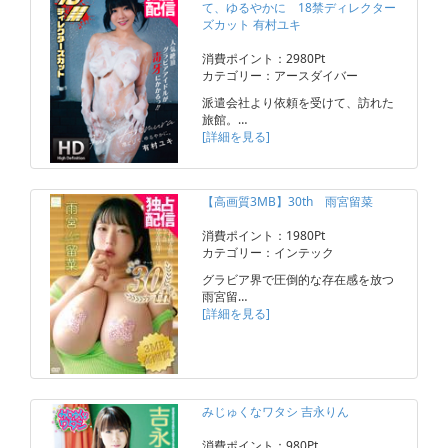
て、ゆるやかに 18禁ディレクター
ズカット 有村ユキ
消費ポイント：2980Pt
カテゴリー：アースダイバー
派遣会社より依頼を受けて、訪れた
旅館。…
[詳細を見る]
【高画質3MB】30th 雨宮留菜
消費ポイント：1980Pt
カテゴリー：インテック
グラビア界で圧倒的な存在感を放つ
雨宮留…
[詳細を見る]
みじゅくなワタシ 吉永りん
消費ポイント：980Pt