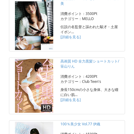
美
消費ポイント：3500Pt
カテゴリー：MELLO
伝説の名監督と謳われた駿才・土屋
イボン…
[詳細を見る]
高画質 HD 全力黒髪ショートカット/
笹山りん
消費ポイント：4200Pt
カテゴリー：Club Teen's
身長150cmの小さな身体、大きな瞳
に白い肌…
[詳細を見る]
100％美少女 Vol.77 伊織