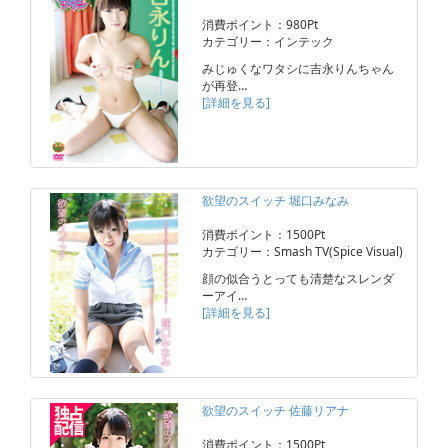
消費ポイント：980Pt
カテゴリー：インテック
みじゅくなワタシに吉永りんちゃん
が再登…
[詳細を見る]
欲望のスイッチ 堀口みなみ
消費ポイント：1500Pt
カテゴリー：Smash TV(Spice Visual)
顔の似合うとっても清楚なスレンダ
ーアイ…
[詳細を見る]
欲望のスイッチ 佐藤リアナ
消費ポイント：1500Pt