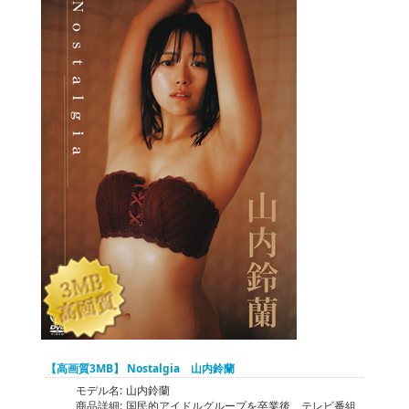
【高画質3MB】 Nostalgia 山内鈴蘭
モデル名:
山内鈴蘭
商品詳細:
国民的アイドルグループを卒業後、テレビ番組