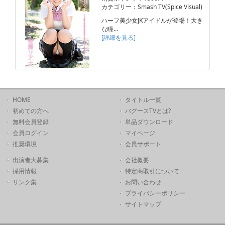
カテゴリー：Smash TV(Spice Visual)
ハーフ美少女JKアイドルが登場！大き
な瞳…
[詳細を見る]
HOME
タイトル一覧
初めての方へ
バグースTVとは?
無料会員登録
単品ダウンロード
会員ログイン
マイページ
推奨環境
会員サポート
出演者大募集
会社概要
採用情報
特定商取引について
リンク集
お問い合わせ
プライバシーポリシー
サイトマップ