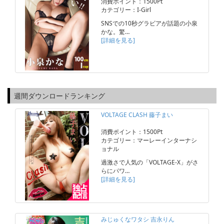
消費ポイント：1500Pt
カテゴリー：I-Girl
SNSでの10秒グラビアが話題の小泉
かな。驚…
[詳細を見る]
週間ダウンロードランキング
VOLTAGE CLASH 藤子まい
消費ポイント：1500Pt
カテゴリー：マーレーインターナシ
ョナル
過激さで人気の「VOLTAGE-X」がさ
らにパワ…
[詳細を見る]
みじゅくなワタシ 吉永りん