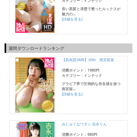
カテゴリー：インテック
長い黒髪と清楚で整ったルックスが
魅力の…
[詳細を見る]
週間ダウンロードランキング
【高画質3MB】30th 雨宮留菜
消費ポイント：1980Pt
カテゴリー：インテック
グラビア界で圧倒的な存在感を放つ
雨宮留…
[詳細を見る]
みじゅくなワタシ 吉永りん
消費ポイント：980Pt