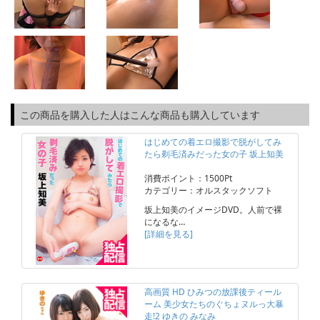
この商品を購入した人はこんな商品も購入しています
はじめての着エロ撮影で脱がしてみ
たら剃毛済みだった女の子 坂上知美
消費ポイント：1500Pt
カテゴリー：オルスタックソフト
坂上知美のイメージDVD。人前で裸
になるな…
[詳細を見る]
高画質 HD ひみつの放課後ティール
ーム 美少女たちのぐちょヌルっ大暴
走!2 ゆきの みなみ