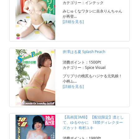
カテゴリー：インテック
みじゅくなワタシに吉永りんちゃん
が再登…
[詳細を見る]
井澤はる夏 Splash Peach
消費ポイント：1500Pt
カテゴリー：Spice Visual
プリプリの桃尻もハジケる元気娘！
小柄ム…
[詳細を見る]
【高画質3MB】 【配信限定】凛とし
て、ゆるやかに 18禁ディレクター
ズカット 有村ユキ
消費ポイント：1980Pt