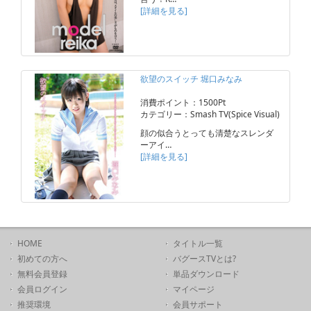
[詳細を見る]
欲望のスイッチ 堀口みなみ
消費ポイント：1500Pt
カテゴリー：Smash TV(Spice Visual)
顔の似合うとっても清楚なスレンダ
ーアイ…
[詳細を見る]
HOME
タイトル一覧
初めての方へ
バグースTVとは?
無料会員登録
単品ダウンロード
会員ログイン
マイページ
推奨環境
会員サポート