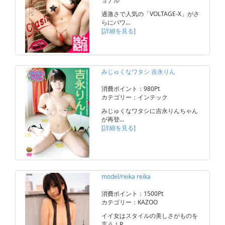
ョナル
過激さで人気の「VOLTAGE-X」がさ
らにパワ…
[詳細を見る]
みじゅくなワタシ 吉永りん
消費ポイント：980Pt
カテゴリー：インテック
みじゅくなワタシに吉永りんちゃん
が再登…
[詳細を見る]
model/reika reika
消費ポイント：1500Pt
カテゴリー：KAZOO
イイ女はスタイルの美しさがものを
言う！R…