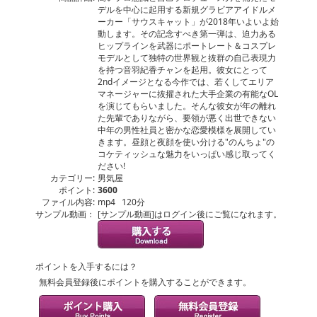
デルを中心に起用する新規グラビアアイドルメ
ーカー「サウスキャット」が2018年いよいよ始
動します。その記念すべき第一弾は、迫力ある
ヒップラインを武器にポートレート＆コスプレ
モデルとして独特の世界観と抜群の自己表現力
を持つ音羽紀香チャンを起用。彼女にとって
2ndイメージとなる今作では、若くしてエリア
マネージャーに抜擢された大手企業の有能なOL
を演じてもらいました。そんな彼女が年の離れ
た先輩でありながら、要領が悪く出世できない
中年の男性社員と密かな恋愛模様を展開してい
きます。昼顔と夜顔を使い分ける"のんちょ"の
コケティッシュな魅力をいっぱい感じ取ってく
ださい!
カテゴリー:
男気屋
ポイント:
3600
ファイル内容:
mp4 120分
サンプル動画：
[サンプル動画]はログイン後にご覧になれます。
ポイントを入手するには？
無料会員登録後にポイントを購入することができます。