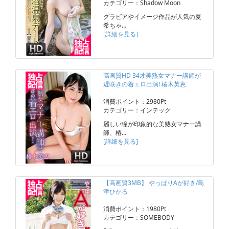
カテゴリー：Shadow Moon
グラビアやイメージ作品が人気の夏
希ちゃ…
[詳細を見る]
高画質HD 34才美熟女マナー講師が
遅咲きの着エロ出演! 椿木英恵
消費ポイント：2980Pt
カテゴリー：インテック
麗しい瞳が印象的な美熟女マナー講
師、椿…
[詳細を見る]
【高画質3MB】 やっぱりAが好き/島
津ひかる
消費ポイント：1980Pt
カテゴリー：SOMEBODY