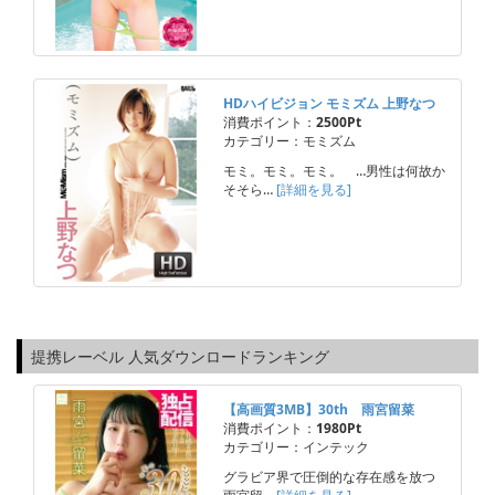
HDハイビジョン モミズム 上野なつ
消費ポイント：
2500Pt
カテゴリー：モミズム
モミ。モミ。モミ。 …男性は何故か
そそら…
[詳細を見る]
提携レーベル 人気ダウンロードランキング
【高画質3MB】30th 雨宮留菜
消費ポイント：
1980Pt
カテゴリー：インテック
グラビア界で圧倒的な存在感を放つ