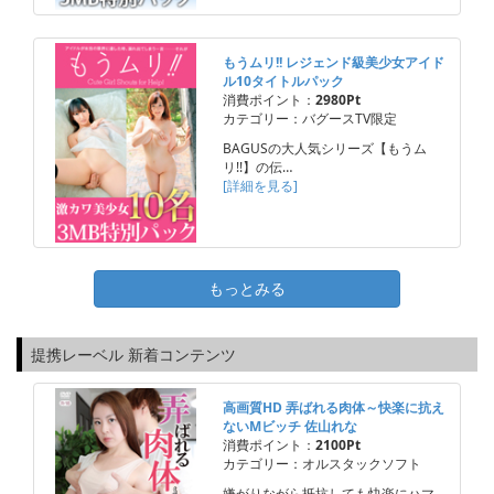
もうムリ!! レジェンド級美少女アイド
ル10タイトルパック
消費ポイント：
2980Pt
カテゴリー：バグースTV限定
BAGUSの大人気シリーズ【もうム
リ!!】の伝…
[詳細を見る]
もっとみる
提携レーベル 新着コンテンツ
高画質HD 弄ばれる肉体～快楽に抗え
ないMビッチ 佐山れな
消費ポイント：
2100Pt
カテゴリー：オルスタックソフト
嫌がりながら抵抗しても快楽にハマ