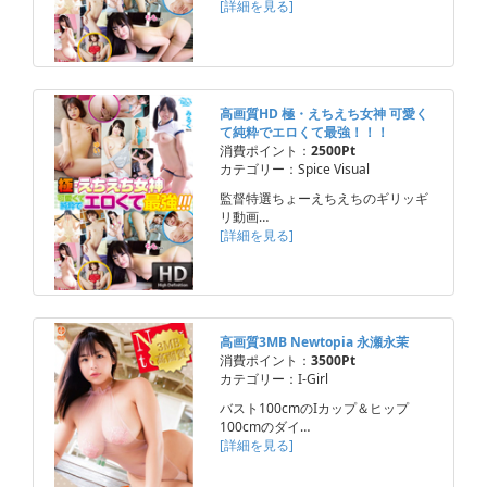
[詳細を見る]
高画質HD 極・えちえち女神 可愛く
て純粋でエロくて最強！！！
消費ポイント：
2500Pt
カテゴリー：Spice Visual
監督特選ちょーえちえちのギリッギ
リ動画…
[詳細を見る]
高画質3MB Newtopia 永瀬永茉
消費ポイント：
3500Pt
カテゴリー：I-Girl
バスト100cmのIカップ＆ヒップ
100cmのダイ…
[詳細を見る]