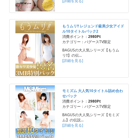
[詳細を見る]
もうムリ!! レジェンド級美少女アイド
ル10タイトルパック2
消費ポイント：
2980Pt
カテゴリー：バグースTV限定
BAGUSの大人気シリーズ【もうム
リ!!】の伝…
[詳細を見る]
モミズム 大人気10タイトル詰め合わ
せパック
消費ポイント：
2980Pt
カテゴリー：バグースTV限定
BAGUSの大人気シリーズ【モミズ
ム】の伝説…
[詳細を見る]