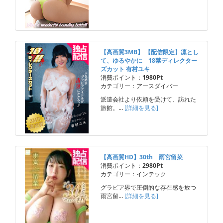
【高画質3MB】 【配信限定】凛とし
て、ゆるやかに 18禁ディレクター
ズカット 有村ユキ
消費ポイント：
1980Pt
カテゴリー：アースダイバー
派遣会社より依頼を受けて、訪れた
旅館。…
[詳細を見る]
【高画質HD】30th 雨宮留菜
消費ポイント：
2980Pt
カテゴリー：インテック
グラビア界で圧倒的な存在感を放つ
雨宮留…
[詳細を見る]