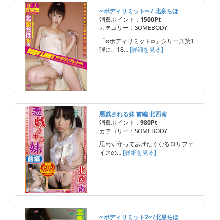
∞ボディリミット∞ / 北泉ちほ
消費ポイント：
1500Pt
カテゴリー：SOMEBODY
「∞ボディリミット∞」シリーズ第1
弾に、18…
[詳細を見る]
悪戯される妹 前編 北西南
消費ポイント：
980Pt
カテゴリー：SOMEBODY
思わず守ってあげたくなるロリフェ
イスの…
[詳細を見る]
∞ボディリミット2∞/北泉ちほ