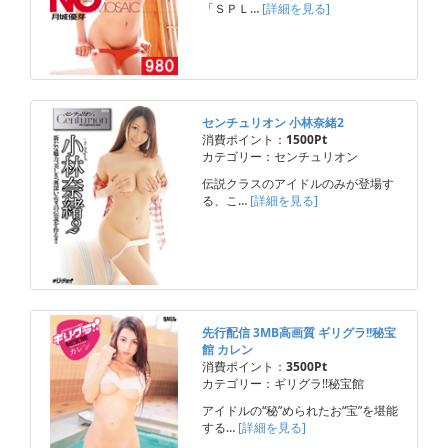
「ＳＰＬ…
[詳細を見る]
センチュリオン 小林奈緒2
消費ポイント：
1500Pt
カテゴリー：センチュリオン
伝説クラスのアイドルのみが登場す
る、こ…
[詳細を見る]
先行配信 3MB高画質 ギリグラ!!秘宝
館 カレン
消費ポイント：
3500Pt
カテゴリー：ギリグラ!!秘宝館
アイドルの“秘”められたお“宝”を堪能
する…
[詳細を見る]