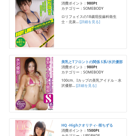
消費ポイント：
980Pt
カテゴリー：SOMEBODY
ロリフェイスの18歳現役歯科衛生
士・北泉…
[詳細を見る]
美乳とTフロントの関係 S系/水沢優那
消費ポイント：
980Pt
カテゴリー：SOMEBODY
100cm、Iカップの美乳アイドル・水
沢優那…
[詳細を見る]
HQ -Highクオリティ- 桜ちずる
消費ポイント：
1500Pt
カテゴリー：UPGRADE