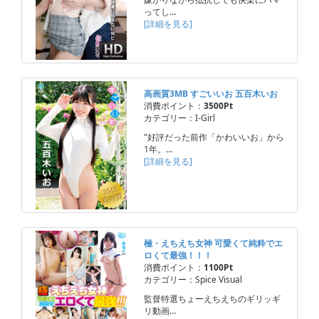
ってし…
[詳細を見る]
高画質3MB すごいいお 五百木いお
消費ポイント：
3500Pt
カテゴリー：I-Girl
"好評だった前作「かわいいお」から
1年。…
[詳細を見る]
極・えちえち女神 可愛くて純粋でエ
ロくて最強！！！
消費ポイント：
1100Pt
カテゴリー：Spice Visual
監督特選ちょーえちえちのギリッギ
リ動画…