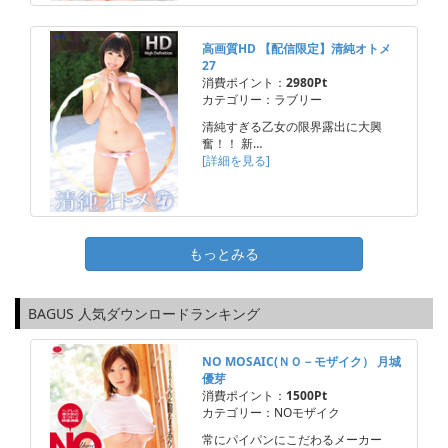
高画質HD 【配信限定】清純オトメ
27
消費ポイント：
2980Pt
カテゴリー：ラブリー
清純すぎる乙女の限界露出に大興
奮！！ 新…
[詳細を見る]
もっとみる
BAGUS 人気ダウンロードランキング
NO MOSAIC(ＮＯ－モザイク） 月城
優芽
消費ポイント：
1500Pt
カテゴリー：NOモザイク
常にパイパンにこだわるメーカー