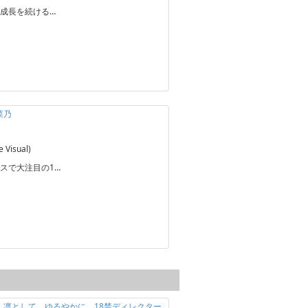
成長を続ける…
菜乃
Visual)
スで大注目の1…
定】凛として、ゆるやかに 18禁ディレクター