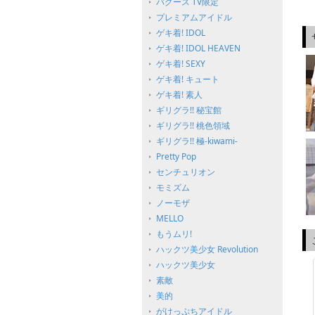
バグース TV限定
プレミアムアイドル
ゲキ着! IDOL
ゲキ着! IDOL HEAVEN
ゲキ着! SEXY
ゲキ着! キュート
ゲキ着! 素人
ギリグラ!! 秘宝館
ギリグラ!! 桃色領域
ギリグラ!! 極-kiwami-
Pretty Pop
センチュリオン
モミズム
ノーモザ
MELLO
もうムリ!
ハックツ美少女 Revolution
ハックツ美少女
素敵
美的
がけっぷちアイドル