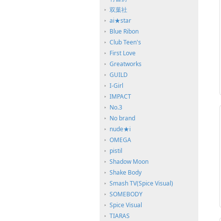
双葉社
ai★star
Blue Ribon
Club Teen's
First Love
Greatworks
GUILD
I-Girl
IMPACT
No.3
No brand
nude★i
OMEGA
pistil
Shadow Moon
Shake Body
Smash TV(Spice Visual)
SOMEBODY
Spice Visual
TIARAS