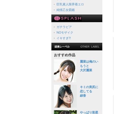
巨乳素人限界着エロ
純情乙女図鑑
ガチラビア
NOモザイク
イキすぎ?!
おすすめ作品
麗菜は俺のい
もうと
大沢麗菜
キミの美尻に
恋してる
緑香
やっぱり彩星