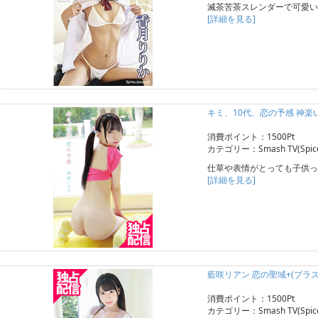
滅茶苦茶スレンダーで可愛い
[詳細を見る]
キミ、10代、恋の予感 神楽
消費ポイント：1500Pt
カテゴリー：Smash TV(Spice 
仕草や表情がとっても子供っ
[詳細を見る]
藍咲リアン 恋の聖域+(プラス
消費ポイント：1500Pt
カテゴリー：Smash TV(Spice 