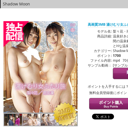
Shadow Moon
高画質3MB 湯けむり女ふ
モデル名:
梨々花・
商品詳細:
温泉好き
間の温泉
とHな温
カテゴリー:
Shadow 
ポイント:
1700
ファイル内容:
mp4 70
サンプル動画：
[サンプ
ポイントを入手するには
無料会員登録後にポイン