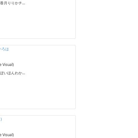
香月りりかチ…
いろは
Visual)
ぽいほんわか…
)
Visual)