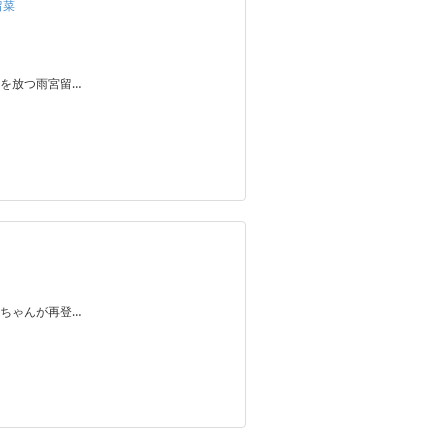
留菜
を放つ雨宮留…
ちゃんが再登…