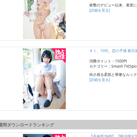
衝撃のデビュー以来、着実に
[詳細を見る]
キミ、10代、恋の予感 春日
消費ポイント：1500Pt
カテゴリー：Smash TV(Spice 
幼さ残る柔肌と華奢なルック
[詳細を見る]
週間ダウンロードランキング
【高画質3MB】 【配信限