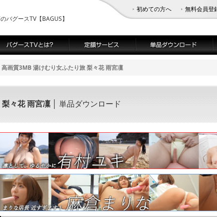
初めての方へ
無料会員登
バグースTV【BAGUS】
高画質3MB 湯けむり女ふたり旅 梨々花 雨宮凜
 梨々花 雨宮凜
│ 単品ダウンロード