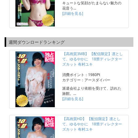
キュートな笑顔がたまらない魅力の
花音う…
[詳細を見る]
週間ダウンロードランキング
【高画質3MB】 【配信限定】凛とし
て、ゆるやかに 18禁ディレクター
ズカット 有村ユキ
消費ポイント：1980Pt
カテゴリー：アースダイバー
派遣会社より依頼を受けて、訪れた
旅館。…
[詳細を見る]
【高画質HD】 【配信限定】凛とし
て、ゆるやかに 18禁ディレクター
ズカット 有村ユキ