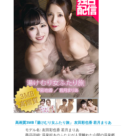
高画質3MB ｢湯けむり女ふたり旅」 友田彩也香 若月まりあ
モデル名:
友田彩也香 若月まりあ
商品詳細:
温泉好きのふたりが人里離れた山間の温泉郷