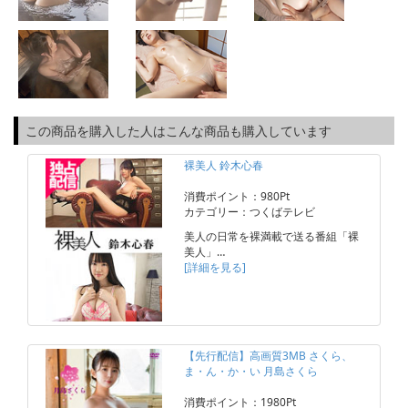
この商品を購入した人はこんな商品も購入しています
裸美人 鈴木心春
消費ポイント：980Pt
カテゴリー：つくばテレビ
美人の日常を裸満載で送る番組「裸
美人」…
[詳細を見る]
【先行配信】高画質3MB さくら、
ま・ん・か・い 月島さくら
消費ポイント：1980Pt