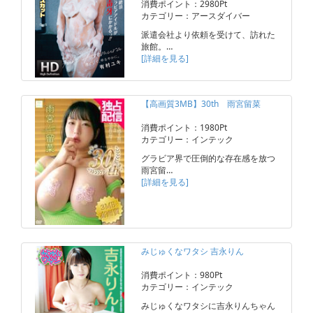
消費ポイント：2980Pt
カテゴリー：アースダイバー
派遣会社より依頼を受けて、訪れた
旅館。…
[詳細を見る]
【高画質3MB】30th 雨宮留菜
消費ポイント：1980Pt
カテゴリー：インテック
グラビア界で圧倒的な存在感を放つ
雨宮留…
[詳細を見る]
みじゅくなワタシ 吉永りん
消費ポイント：980Pt
カテゴリー：インテック
みじゅくなワタシに吉永りんちゃん