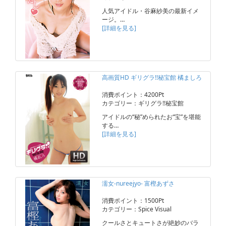
人気アイドル・谷麻紗美の最新イメ
ージ。…
[詳細を見る]
高画質HD ギリグラ!!秘宝館 橘ましろ
消費ポイント：4200Pt
カテゴリー：ギリグラ!!秘宝館
アイドルの“秘”められたお“宝”を堪能
する…
[詳細を見る]
濡女-nureejyo- 富樫あずさ
消費ポイント：1500Pt
カテゴリー：Spice Visual
クールさとキュートさが絶妙のバラ