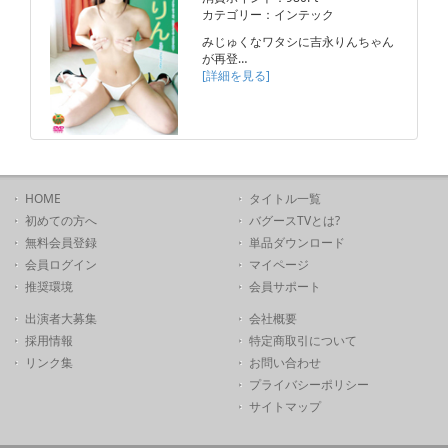
カテゴリー：インテック
みじゅくなワタシに吉永りんちゃん
が再登…
[詳細を見る]
HOME
タイトル一覧
初めての方へ
バグースTVとは?
無料会員登録
単品ダウンロード
会員ログイン
マイページ
推奨環境
会員サポート
出演者大募集
会社概要
採用情報
特定商取引について
リンク集
お問い合わせ
プライバシーポリシー
サイトマップ