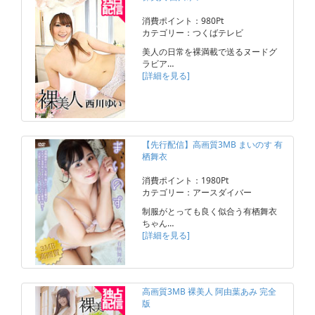
消費ポイント：980Pt
カテゴリー：つくばテレビ
美人の日常を裸満載で送るヌードグ
ラビア…
[詳細を見る]
【先行配信】高画質3MB まいのす 有
栖舞衣
消費ポイント：1980Pt
カテゴリー：アースダイバー
制服がとっても良く似合う有栖舞衣
ちゃん…
[詳細を見る]
高画質3MB 裸美人 阿由葉あみ 完全
版