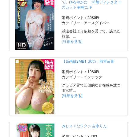
て、ゆるやかに 18禁ディレクター
ズカット 有村ユキ
消費ポイント：2980Pt
カテゴリー：アースダイバー
派遣会社より依頼を受けて、訪れた
旅館。…
[詳細を見る]
【高画質3MB】30th 雨宮留菜
消費ポイント：1980Pt
カテゴリー：インテック
グラビア界で圧倒的な存在感を放つ
雨宮留…
[詳細を見る]
みじゅくなワタシ 吉永りん
消費ポイント：980Pt