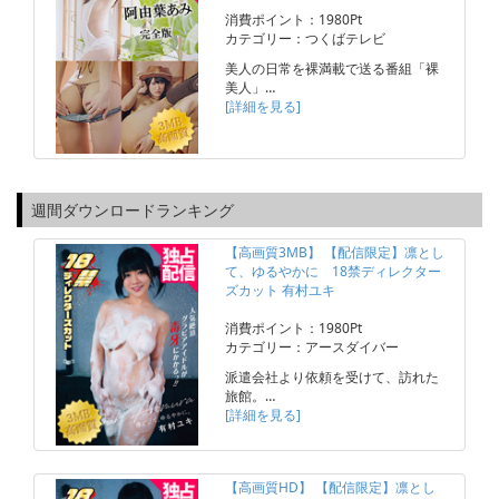
消費ポイント：1980Pt
カテゴリー：つくばテレビ
美人の日常を裸満載で送る番組「裸
美人」…
[詳細を見る]
週間ダウンロードランキング
【高画質3MB】 【配信限定】凛とし
て、ゆるやかに 18禁ディレクター
ズカット 有村ユキ
消費ポイント：1980Pt
カテゴリー：アースダイバー
派遣会社より依頼を受けて、訪れた
旅館。…
[詳細を見る]
【高画質HD】 【配信限定】凛とし