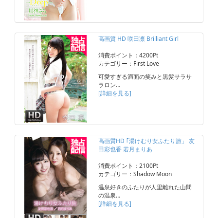
高画質 HD 咲田凛 Brilliant Girl
消費ポイント：4200Pt
カテゴリー：First Love
可愛すぎる満面の笑みと黒髪サラサ
ラロン…
[詳細を見る]
高画質HD ｢湯けむり女ふたり旅」 友
田彩也香 若月まりあ
消費ポイント：2100Pt
カテゴリー：Shadow Moon
温泉好きのふたりが人里離れた山間
の温泉…
[詳細を見る]