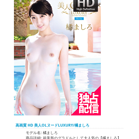
高画質 HD 美人OLヌードLUXURY/橘ましろ
モデル名:
橘ましろ
商品詳細:
超美形のグラドルとして大人気の【橘ましろ】