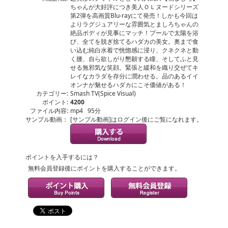
ちゃんが大好評につき美人ＯＬヌードシリーズ
第2弾を高画質Blu-rayにて発売！しかも今回は
よりラグジュアリーな雰囲気とましろちゃんの
絶品ボディが見事にマッチ！プールで太陽を浴
び、全てを脱ぎ捨てるハダカの美女。奥まで食
い込む純白水着で恍惚感に浸り、クネクネと動
く腰、自ら欲しがり懇願する瞳、そしてふと見
せる無邪気な笑顔。緊張と緩和を織り交ぜてキ
レイなカラダを存分に潤わせる。品のあるイイ
オンナが魅せるハダカにこそ価値がある！
カテゴリー:
Smash TV(Spice Visual)
ポイント:
4200
ファイル内容:
mp4 95分
サンプル動画：
[サンプル動画]はログイン後にご覧になれます。
ポイントを入手するには？
無料会員登録後にポイントを購入することができます。