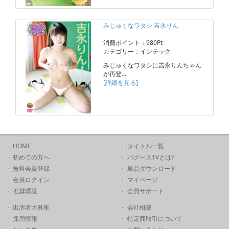
みじゅくなワタシ 吉永りん
消費ポイント：980Pt
カテゴリー：インテック
みじゅくなワタシに吉永りんちゃん
が再登…
[詳細を見る]
HOME
タイトル一覧
初めての方へ
バグースTVとは?
無料会員登録
単品ダウンロード
会員ログイン
マイページ
推奨環境
会員サポート
出演者大募集
会社概要
採用情報
特定商取引について