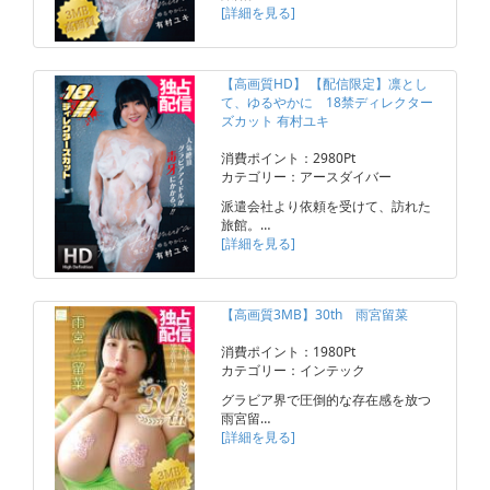
[詳細を見る]
【高画質HD】 【配信限定】凛とし
て、ゆるやかに 18禁ディレクター
ズカット 有村ユキ
消費ポイント：2980Pt
カテゴリー：アースダイバー
派遣会社より依頼を受けて、訪れた
旅館。…
[詳細を見る]
【高画質3MB】30th 雨宮留菜
消費ポイント：1980Pt
カテゴリー：インテック
グラビア界で圧倒的な存在感を放つ
雨宮留…
[詳細を見る]