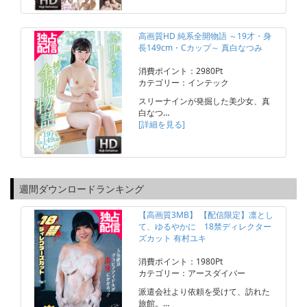
高画質HD 純系全開物語 ～19才・身
長149cm・Cカップ～ 真白なつみ
消費ポイント：2980Pt
カテゴリー：インテック
スリーナインが発掘した美少女、真
白なつ…
[詳細を見る]
週間ダウンロードランキング
【高画質3MB】 【配信限定】凛とし
て、ゆるやかに 18禁ディレクター
ズカット 有村ユキ
消費ポイント：1980Pt
カテゴリー：アースダイバー
派遣会社より依頼を受けて、訪れた
旅館。…