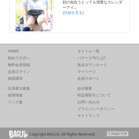
顔の似合うとっても清楚なスレンダ
ーアイ…
[詳細を見る]
HOME
タイトル一覧
初めての方へ
バグースTVとは?
無料会員登録
単品ダウンロード
会員ログイン
マイページ
推奨環境
会員サポート
出演者大募集
会社概要
採用情報
特定商取引について
リンク集
お問い合わせ
プライバシーポリシー
サイトマップ
Copyright BAGUS. All Rights Reserved.