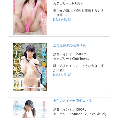
カテゴリー：NABEX
美少女の隠れたM性を開発するシリ
ーズ第3…
[詳細を見る]
全力黒髪少女/碧海ゆあ
消費ポイント：1500Pt
カテゴリー：Club Teen's
吸い込まれてしまいそうな大きい瞳
が印象I…
[詳細を見る]
欲望のスイッチ 真船コトラ
消費ポイント：1500Pt
カテゴリー：Smash TV(Spice Visual)