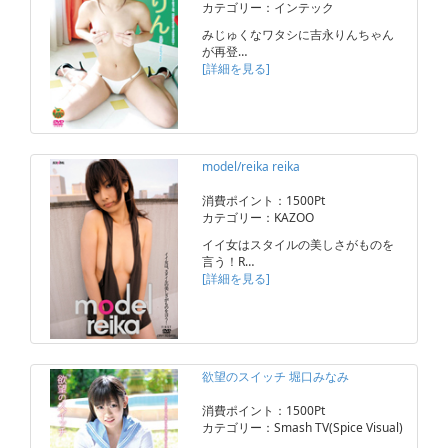
カテゴリー：インテック
みじゅくなワタシに吉永りんちゃん
が再登…
[詳細を見る]
model/reika reika
消費ポイント：1500Pt
カテゴリー：KAZOO
イイ女はスタイルの美しさがものを
言う！R…
[詳細を見る]
欲望のスイッチ 堀口みなみ
消費ポイント：1500Pt
カテゴリー：Smash TV(Spice Visual)