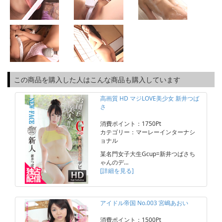
この商品を購入した人はこんな商品も購入しています
高画質 HD マジLOVE美少女 新井つば
さ
消費ポイント：1750Pt
カテゴリー：マーレーインターナシ
ョナル
某名門女子大生Gcup=新井つばさち
ゃんのデ…
[詳細を見る]
アイドル帝国 No.003 宮嶋あおい
消費ポイント：1500Pt