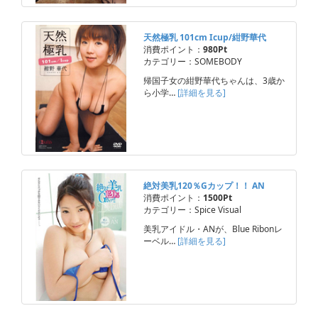
天然極乳 101cm Icup/紺野華代
消費ポイント：
980Pt
カテゴリー：SOMEBODY
帰国子女の紺野華代ちゃんは、3歳か
ら小学…
[詳細を見る]
絶対美乳120％Gカップ！！ AN
消費ポイント：
1500Pt
カテゴリー：Spice Visual
美乳アイドル・ANが、Blue Ribonレ
ーベル…
[詳細を見る]