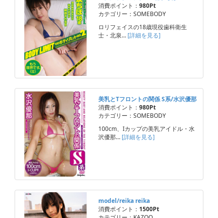
消費ポイント：
980Pt
カテゴリー：SOMEBODY
ロリフェイスの18歳現役歯科衛生
士・北泉…
[詳細を見る]
美乳とTフロントの関係 S系/水沢優那
消費ポイント：
980Pt
カテゴリー：SOMEBODY
100cm、Iカップの美乳アイドル・水
沢優那…
[詳細を見る]
model/reika reika
消費ポイント：
1500Pt
カテゴリー：KAZOO