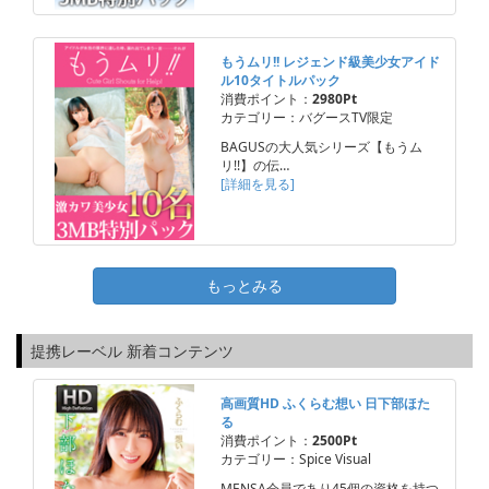
もうムリ!! レジェンド級美少女アイド
ル10タイトルパック
消費ポイント：
2980Pt
カテゴリー：バグースTV限定
BAGUSの大人気シリーズ【もうム
リ!!】の伝…
[詳細を見る]
もっとみる
提携レーベル 新着コンテンツ
高画質HD ふくらむ想い 日下部ほた
る
消費ポイント：
2500Pt
カテゴリー：Spice Visual
MENSA会員であり45個の資格を持つ