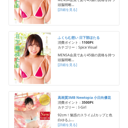
頭脳明晰…
[詳細を見る]
ふくらむ想い 日下部ほたる
消費ポイント：
1100Pt
カテゴリー：Spice Visual
MENSA会員であり45個の資格を持つ
頭脳明晰…
[詳細を見る]
高画質3MB Newtopia 小日向優花
消費ポイント：
3500Pt
カテゴリー：I-Girl
92cm！魅惑のスライムIカップと色
白ゆるふ…
[詳細を見る]