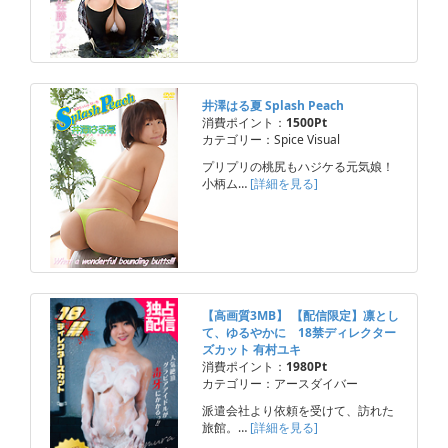
井澤はる夏 Splash Peach
消費ポイント：
1500Pt
カテゴリー：Spice Visual
プリプリの桃尻もハジケる元気娘！
小柄ム…
[詳細を見る]
【高画質3MB】 【配信限定】凛とし
て、ゆるやかに 18禁ディレクター
ズカット 有村ユキ
消費ポイント：
1980Pt
カテゴリー：アースダイバー
派遣会社より依頼を受けて、訪れた
旅館。…
[詳細を見る]