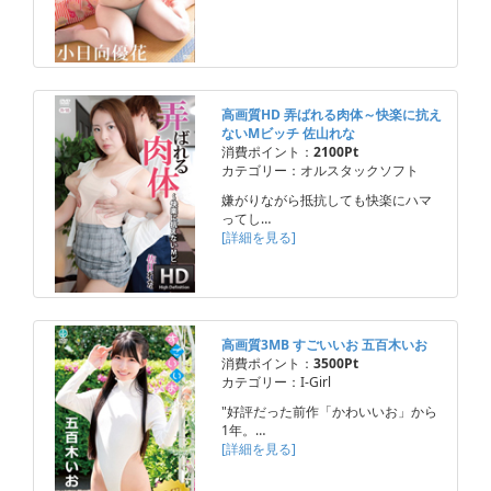
高画質HD 弄ばれる肉体～快楽に抗え
ないMビッチ 佐山れな
消費ポイント：
2100Pt
カテゴリー：オルスタックソフト
嫌がりながら抵抗しても快楽にハマ
ってし…
[詳細を見る]
高画質3MB すごいいお 五百木いお
消費ポイント：
3500Pt
カテゴリー：I-Girl
"好評だった前作「かわいいお」から
1年。…
[詳細を見る]