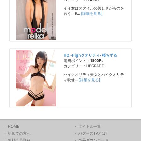
イイ女はスタイルの美しさがものを
言う！R…
[詳細を見る]
HQ -Highクオリティ- 桜ちずる
消費ポイント：
1500Pt
カテゴリー：UPGRADE
ハイクオリティ美女とハイクオリテ
ィ映像…
[詳細を見る]
HOME
タイトル一覧
初めての方へ
バグースTVとは?
無料会員登録
単品ダウンロード