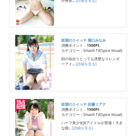
が再登…
[詳細を見る]
欲望のスイッチ 堀口みなみ
消費ポイント：
1500Pt
カテゴリー：Smash TV(Spice Visual)
顔の似合うとっても清楚なスレンダ
ーアイ…
[詳細を見る]
欲望のスイッチ 佐藤リアナ
消費ポイント：
1500Pt
カテゴリー：Smash TV(Spice Visual)
ハーフ美少女JKアイドルが登場！大き
な瞳…
[詳細を見る]