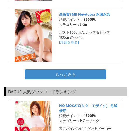
高画質3MB Newtopia 永瀬永茉
消費ポイント：
3500Pt
カテゴリー：I-Girl
バスト100cmのIカップ＆ヒップ
100cmのダイ…
[詳細を見る]
もっとみる
BAGUS 人気ダウンロードランキング
NO MOSAIC(ＮＯ－モザイク） 月城
優芽
消費ポイント：
1500Pt
カテゴリー：NOモザイク
常にパイパンにこだわるメーカー