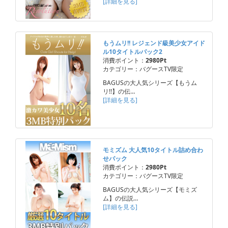
[詳細を見る]
もうムリ!! レジェンド級美少女アイド
ル10タイトルパック2
消費ポイント：
2980Pt
カテゴリー：バグースTV限定
BAGUSの大人気シリーズ【もうム
リ!!】の伝…
[詳細を見る]
モミズム 大人気10タイトル詰め合わ
せパック
消費ポイント：
2980Pt
カテゴリー：バグースTV限定
BAGUSの大人気シリーズ【モミズ
ム】の伝説…
[詳細を見る]