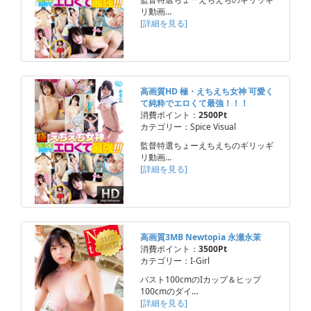
リ動画…
[詳細を見る]
高画質HD 極・えちえち女神 可愛く
て純粋でエロくて最強！！！
消費ポイント：
2500Pt
カテゴリー：Spice Visual
監督特選ちょーえちえちのギリッギ
リ動画…
[詳細を見る]
高画質3MB Newtopia 永瀬永茉
消費ポイント：
3500Pt
カテゴリー：I-Girl
バスト100cmのIカップ＆ヒップ
100cmのダイ…
[詳細を見る]