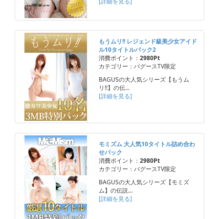
[詳細を見る]
もうムリ!! レジェンド級美少女アイド
ル10タイトルパック2
消費ポイント：
2980Pt
カテゴリー：バグースTV限定
BAGUSの大人気シリーズ【もうム
リ!!】の伝…
[詳細を見る]
モミズム 大人気10タイトル詰め合わ
せパック
消費ポイント：
2980Pt
カテゴリー：バグースTV限定
BAGUSの大人気シリーズ【モミズ
ム】の伝説…
[詳細を見る]