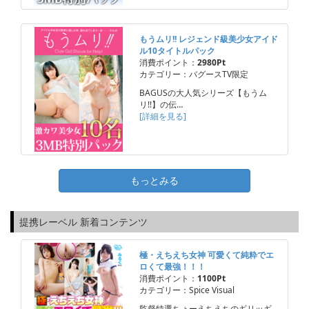
もうムリ!! レジェンド級美少女アイド
ル10タイトルパック
消費ポイント：
2980Pt
カテゴリー：バグースTV限定
BAGUSの大人気シリーズ【もうム
リ!!】の伝…
[詳細を見る]
もっとみる
提携レーベル 新着コンテンツ
極・えちえち女神 可愛くて純粋でエ
ロくて最強！！！
消費ポイント：
1100Pt
カテゴリー：Spice Visual
監督特選ちょーえちえちのギリッギ