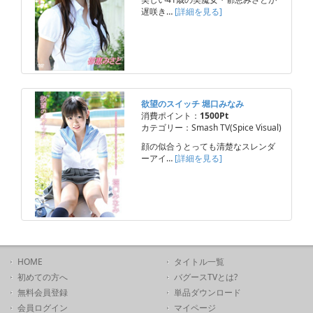
遅咲き…
[詳細を見る]
欲望のスイッチ 堀口みなみ
消費ポイント：
1500Pt
カテゴリー：Smash TV(Spice Visual)
顔の似合うとっても清楚なスレンダ
ーアイ…
[詳細を見る]
HOME
タイトル一覧
初めての方へ
バグースTVとは?
無料会員登録
単品ダウンロード
会員ログイン
マイページ