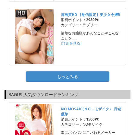
高画質HD 【配信限定】美少女令嬢5
消費ポイント：
2980Pt
カテゴリー：ラブリー
清楚なお嬢様があんなことやこんな
ことを……
[詳細を見る]
もっとみる
BAGUS 人気ダウンロードランキング
NO MOSAIC(ＮＯ－モザイク） 月城
優芽
消費ポイント：
1500Pt
カテゴリー：NOモザイク
常にパイパンにこだわるメーカー