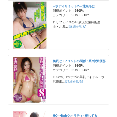
∞ボディリミット2∞/北泉ちほ
消費ポイント：
980Pt
カテゴリー：SOMEBODY
ロリフェイスの18歳現役歯科衛生
士・北泉…
[詳細を見る]
美乳とTフロントの関係 S系/水沢優那
消費ポイント：
980Pt
カテゴリー：SOMEBODY
100cm、Iカップの美乳アイドル・水
沢優那…
[詳細を見る]
HQ -Highクオリティ- 桜ちずる