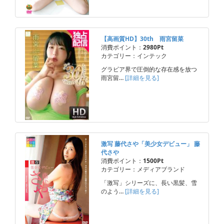
【高画質HD】30th 雨宮留菜
消費ポイント：
2980Pt
カテゴリー：インテック
グラビア界で圧倒的な存在感を放つ
雨宮留…
[詳細を見る]
激写 藤代さや「美少女デビュー」 藤
代さや
消費ポイント：
1500Pt
カテゴリー：メディアブランド
「激写」シリーズに、長い黒髪、雪
のよう…
[詳細を見る]