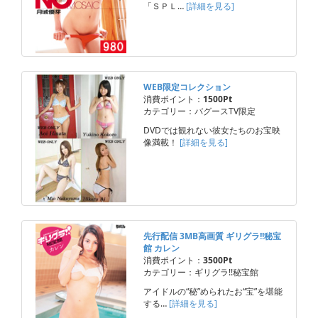
「ＳＰＬ…
[詳細を見る]
WEB限定コレクション
消費ポイント：
1500Pt
カテゴリー：バグースTV限定
DVDでは観れない彼女たちのお宝映
像満載！
[詳細を見る]
先行配信 3MB高画質 ギリグラ!!秘宝
館 カレン
消費ポイント：
3500Pt
カテゴリー：ギリグラ!!秘宝館
アイドルの“秘”められたお“宝”を堪能
する…
[詳細を見る]