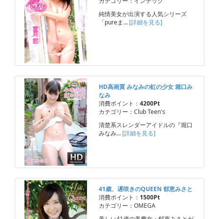
カテゴリー：インテック
純情美女が出演する人気シリーズ
「pureま…
[詳細を見る]
HD高画質 みなみの虹の少女 堀口み
なみ
消費ポイント：
4200Pt
カテゴリー：Club Teen's
清楚系スレンダーアイドルの『堀口
みなみ…
[詳細を見る]
41歳、遅咲きのQUEEN 郁恵みさと
消費ポイント：
1500Pt
カテゴリー：OMEGA
美しい41歳の美魔女・郁恵みさとが