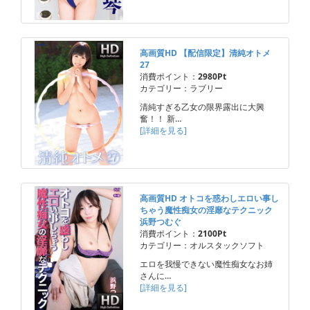
高画質HD 【配信限定】清純オトメ
27
消費ポイント：
2980Pt
カテゴリー：ラブリー
清純すぎる乙女の限界露出に大興
奮！！ 新…
[詳細を見る]
高画質HD オトコを惑わしエロい事し
ちゃう魔性痴女の淫靡なテクニック
浜野つむぐ
消費ポイント：
2100Pt
カテゴリー：オルスタックソフト
エロを我慢できない魔性痴女なお姉
さんに…
[詳細を見る]