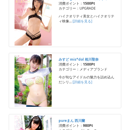
消費ポイント：
1500Pt
カテゴリー：UPGRADE
ハイクオリティ美女とハイクオリテ
ィ映像…
[詳細を見る]
みすど mis*dol 相川聖奈
消費ポイント：
1500Pt
カテゴリー：メディアブランド
今が旬なアイドルの魅力を詰め込ん
だシリ…
[詳細を見る]
pureまん 西川蘭
消費ポイント：
980Pt