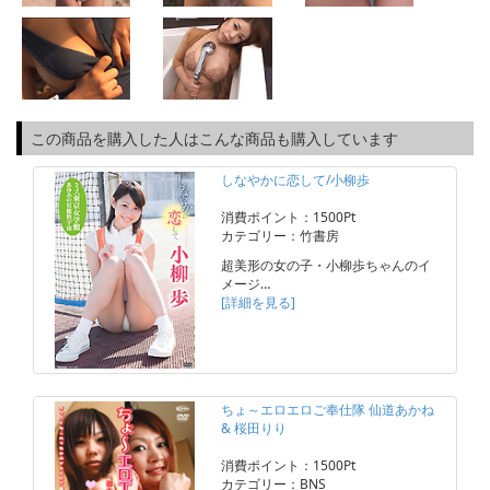
この商品を購入した人はこんな商品も購入しています
しなやかに恋して/小柳歩
消費ポイント：1500Pt
カテゴリー：竹書房
超美形の女の子・小柳歩ちゃんのイ
メージ…
[詳細を見る]
ちょ～エロエロご奉仕隊 仙道あかね
& 桜田りり
消費ポイント：1500Pt
カテゴリー：BNS