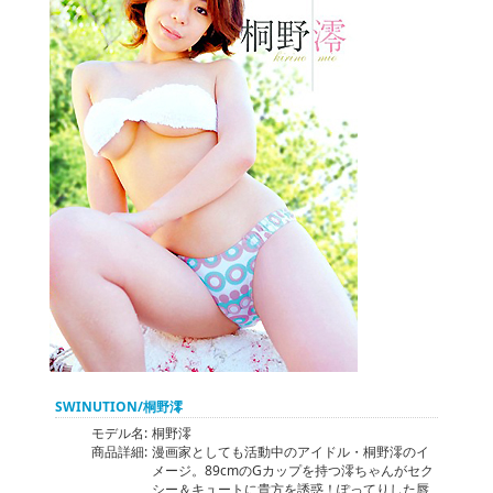
SWINUTION/桐野澪
モデル名:
桐野澪
商品詳細:
漫画家としても活動中のアイドル・桐野澪のイ
メージ。89cmのGカップを持つ澪ちゃんがセク
シー＆キュートに貴方を誘惑！ぽってりした唇