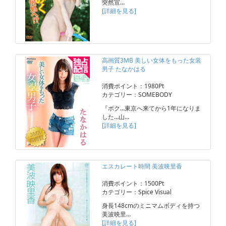
突然宣…
[詳細を見る]
高画質3MB 美しい女体をもった女装
男子 たなかはる
消費ポイント：1980Pt
カテゴリー：SOMEBODY
『ボク…東京へ来てから1年になりま
した…山…
[詳細を見る]
エスカレート時間 美波映里香
消費ポイント：1500Pt
カテゴリー：Spice Visual
身長148cmのミニマムボディを持つ
美波映里…
[詳細を見る]