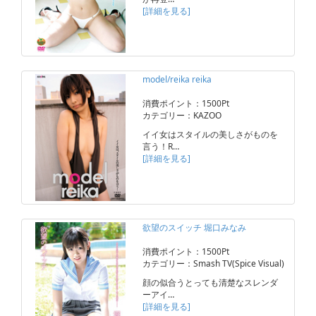
[詳細を見る]
model/reika reika
消費ポイント：1500Pt
カテゴリー：KAZOO
イイ女はスタイルの美しさがものを
言う！R…
[詳細を見る]
欲望のスイッチ 堀口みなみ
消費ポイント：1500Pt
カテゴリー：Smash TV(Spice Visual)
顔の似合うとっても清楚なスレンダ
ーアイ…
[詳細を見る]