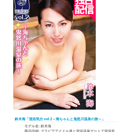
鈴木海「混浴気分 vol.2～海ちゃんと鬼怒川温泉の旅～」
モデル名:
鈴木海
商品詳細:
グラビアアイドル達と混浴温泉デートで混浴気