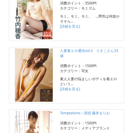
消費ポイント：3500Pt
カテゴリー：モミズム
モミ。モミ。モミ。 …男性は何故か
そそら…
[詳細を見る]
人妻着エロ通信vol.3 りさこさん33
歳
消費ポイント：1500Pt
カテゴリー：写女
素人人妻の悩ましいボディを着エロ
という…
[詳細を見る]
Temptations～誘惑 藤井まりお
消費ポイント：1500Pt
カテゴリー：メディアブランド