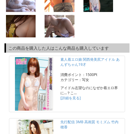
この商品を購入した人はこんな商品も購入しています
素人着エロ娘 関西発美尻アイドル あ
んずちゃん19才
消費ポイント：1500Pt
カテゴリー：写女
アイドル志望なのになぜか着エロ界
に…？こ…
[詳細を見る]
先行配信 3MB 高画質 モミズム 竹内
穂香