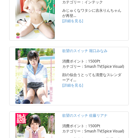
カテゴリー：インテック
みじゅくなワタシに吉永りんちゃん
が再登…
[詳細を見る]
欲望のスイッチ 堀口みなみ
消費ポイント：1500Pt
カテゴリー：Smash TV(Spice Visual)
顔の似合うとっても清楚なスレンダ
ーアイ…
[詳細を見る]
欲望のスイッチ 佐藤リアナ
消費ポイント：1500Pt
カテゴリー：Smash TV(Spice Visual)