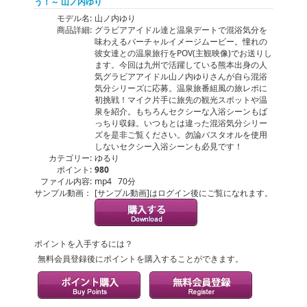
う！～ 山ノ内ゆり
モデル名:
山ノ内ゆり
商品詳細:
グラビアアイドル達と温泉デートで混浴気分を
味わえるバーチャルイメージムービー。憧れの
彼女達との温泉旅行をPOV(主観映像)でお送りし
ます。今回は九州で活躍している熊本出身の人
気グラビアアイドル山ノ内ゆりさんが自ら混浴
気分シリーズに応募。温泉旅番組風の旅レポに
初挑戦！マイク片手に旅先の観光スポットや温
泉を紹介。もちろんセクシーな入浴シーンもば
っちり収録。いつもとは違った混浴気分シリー
ズを是非ご覧ください。勿論バスタオルを使用
しないセクシー入浴シーンも必見です！
カテゴリー:
ゆるり
ポイント:
980
ファイル内容:
mp4 70分
サンプル動画：
[サンプル動画]はログイン後にご覧になれます。
ポイントを入手するには？
無料会員登録後にポイントを購入することができます。