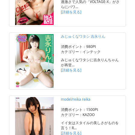
過激さで人気の「VOLTAGE-X」がさ
らにパワ…
[詳細を見る]
みじゅくなワタシ 吉永りん
消費ポイント：980Pt
カテゴリー：インテック
みじゅくなワタシに吉永りんちゃん
が再登…
[詳細を見る]
model/reika reika
消費ポイント：1500Pt
カテゴリー：KAZOO
イイ女はスタイルの美しさがものを
言う！R…
[詳細を見る]