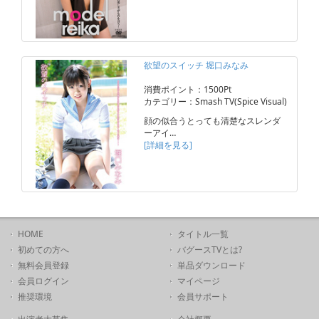
欲望のスイッチ 堀口みなみ
消費ポイント：1500Pt
カテゴリー：Smash TV(Spice Visual)
顔の似合うとっても清楚なスレンダ
ーアイ…
[詳細を見る]
HOME
タイトル一覧
初めての方へ
バグースTVとは?
無料会員登録
単品ダウンロード
会員ログイン
マイページ
推奨環境
会員サポート