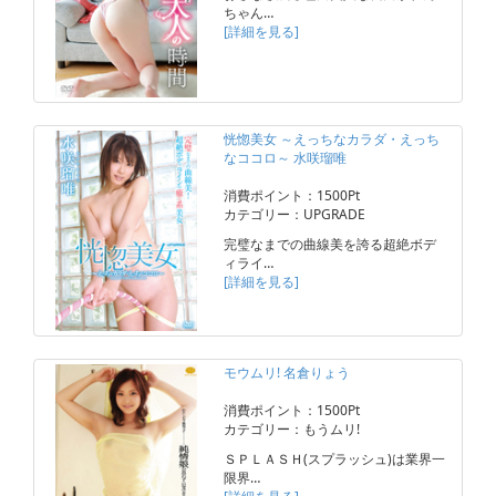
ちゃん…
[詳細を見る]
恍惚美女 ～えっちなカラダ・えっち
なココロ～ 水咲瑠唯
消費ポイント：1500Pt
カテゴリー：UPGRADE
完璧なまでの曲線美を誇る超絶ボデ
ィライ…
[詳細を見る]
モウムリ! 名倉りょう
消費ポイント：1500Pt
カテゴリー：もうムリ!
ＳＰＬＡＳＨ(スプラッシュ)は業界一
限界…