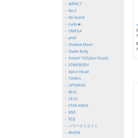
IMPACT
No.3
No brand
nude★i
OMEGA
pistil
Shadow Moon
Shake Body
Smash TV(Spice Visual)
SOMEBODY
Spice Visual
TIARAS
UPGRADE
REAL
ZEUS
STAR ANISE
BNS
写女
パワークリエイト
RAVEN