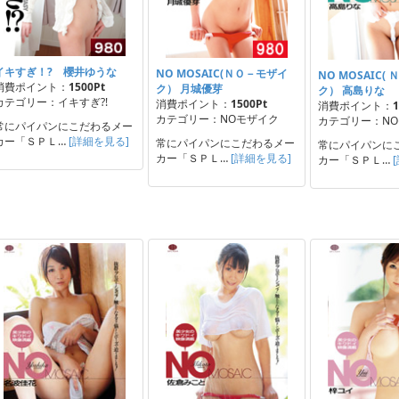
イキすぎ！? 櫻井ゆうな
NO MOSAIC(ＮＯ－モザイ
NO MOSAIC(
消費ポイント：
1500Pt
ク） 月城優芽
ク） 高島りな
カテゴリー：イキすぎ?!
消費ポイント：
1500Pt
消費ポイント：
1
カテゴリー：NOモザイク
カテゴリー：N
常にパイパンにこだわるメー
カー「ＳＰＬ…
[詳細を見る]
常にパイパンにこだわるメー
常にパイパンに
カー「ＳＰＬ…
[詳細を見る]
カー「ＳＰＬ…