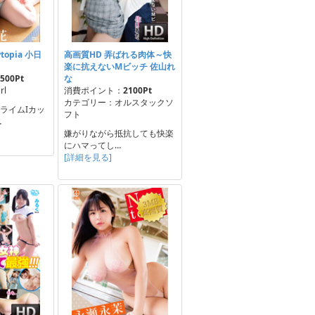
topia 小日
高画質HD 弄ばれる肉体～快
楽に抗えないMビッチ 佐山れ
500Pt
な
rl
消費ポイント：
2100Pt
カテゴリー：オルスタックソ
スライムIカッ
フト
…
嫌がりながら抵抗しても快楽
にハマってし…
[詳細を見る]