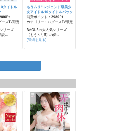
10タイトル
もうムリ!! レジェンド級美少
ク
女アイドル10タイトルパック
980Pt
消費ポイント：
2980Pt
ースTV限定
カテゴリー：バグースTV限定
気シリーズ
BAGUSの大人気シリーズ
伝説…
【もうムリ!!】の伝…
[詳細を見る]