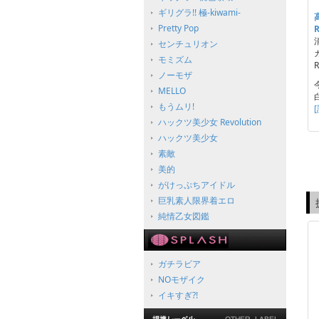
ギリグラ!! 極-kiwami-
Pretty Pop
センチュリオン
モミズム
R
ノーモザ
MELLO
もうムリ!
ハックツ美少女 Revolution
ハックツ美少女
素敵
美的
がけっぷちアイドル
巨乳素人限界着エロ
純情乙女図鑑
ガチラビア
NOモザイク
イキすぎ?!