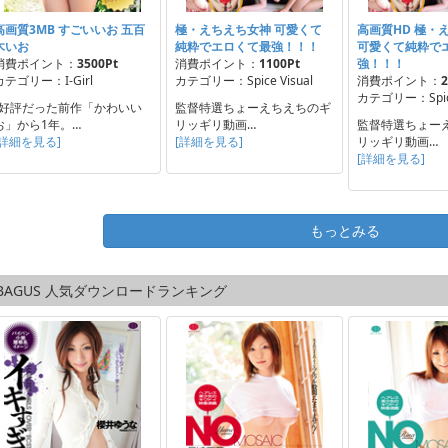
高画質3MB すごいいお 五百
極・えちえち女神 可愛くて
高画質HD 極・
木いお
純粋でエロくて最強！！！
可愛くて純粋で
消費ポイント：
3500Pt
消費ポイント：
1100Pt
強！！！
カテゴリー：I-Girl
カテゴリー：Spice Visual
消費ポイント：
2
カテゴリー：Spice
"好評だった前作「かわいい
監督特選ちょーえちえちのギ
お」から1年。…
リッギリ動画…
監督特選ちょー
[詳細を見る]
[詳細を見る]
リッギリ動画…
[詳細を見る]
もっとみる
BAGUS 人気ダウンロードランキング