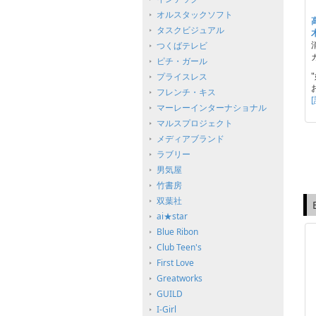
オルスタックソフト
タスクビジュアル
つくばテレビ
ピチ・ガール
プライスレス
フレンチ・キス
マーレーインターナショナル
マルスプロジェクト
メディアブランド
ラブリー
男気屋
竹書房
双葉社
ai★star
Blue Ribon
Club Teen's
First Love
Greatworks
GUILD
I-Girl