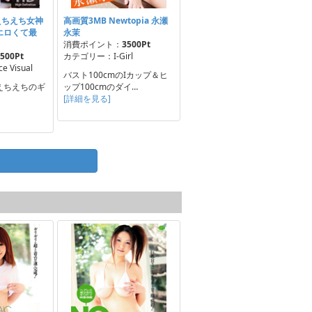
えちえち女神
高画質3MB Newtopia 永瀬
エロくて最
永茉
消費ポイント：
3500Pt
500Pt
カテゴリー：I-Girl
 Visual
バスト100cmのIカップ＆ヒ
えちえちのギ
ップ100cmのダイ…
[詳細を見る]