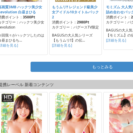
高画質3MB ハックツ美少女
もうムリ!! レジェンド級美少
モミズム 大人気
Revolution 白昼まひる
女アイドル10タイトルパック
詰め合わせパッ
消費ポイント：
3500Pt
2
消費ポイント：
2
カテゴリー：ハックツ美少女
消費ポイント：
2980Pt
カテゴリー：バグ
evolution
カテゴリー：バグースTV限定
BAGUSの大人
今回我々がハックツしたのは
BAGUSの大人気シリーズ
【モミズム】の
白昼まひるち…
【もうムリ!!】の伝…
[詳細を見る]
[詳細を見る]
[詳細を見る]
もっとみる
提携レーベル 新着コンテンツ