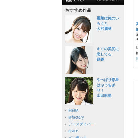
おすすめ作品
麗菜は俺のい
もうと
大沢麗菜
キミの美尻に
恋してる
緑香
やっぱり彩星
はぶっちぎ
り！
山田彩星
MERA
@factory
アースダイバー
grace
インテック