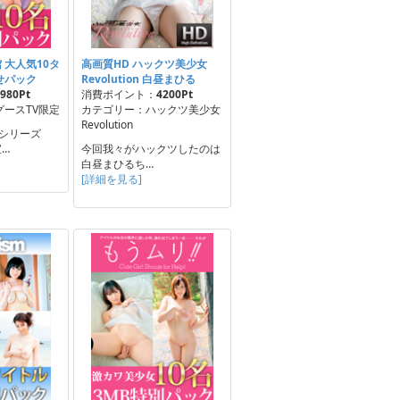
館 大人気10タ
高画質HD ハックツ美少女
せパック
Revolution 白昼まひる
980Pt
消費ポイント：
4200Pt
ースTV限定
カテゴリー：ハックツ美少女
Revolution
気シリーズ
宝…
今回我々がハックツしたのは
白昼まひるち…
[詳細を見る]