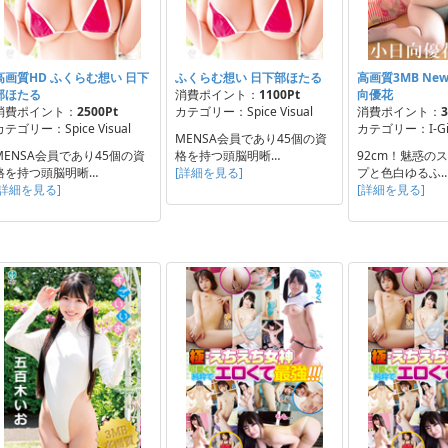
高画質HD ふくらむ想い 日下
ふくらむ想い 日下部ほたる
高画質3MB New
部ほたる
消費ポイント：
1100Pt
向優花
消費ポイント：
2500Pt
カテゴリー：Spice Visual
消費ポイント：
3
カテゴリー：Spice Visual
カテゴリー：I-Gi
MENSA会員であり45個の資
MENSA会員であり45個の資
格を持つ頭脳明晰…
92cm！魅惑の
格を持つ頭脳明晰…
[詳細を見る]
プと色白ゆるふ
[詳細を見る]
[詳細を見る]