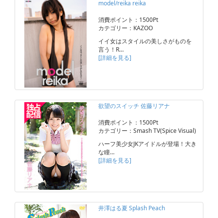
model/reika reika
消費ポイント：1500Pt
カテゴリー：KAZOO
イイ女はスタイルの美しさがものを
言う！R…
[詳細を見る]
欲望のスイッチ 佐藤リアナ
消費ポイント：1500Pt
カテゴリー：Smash TV(Spice Visual)
ハーフ美少女JKアイドルが登場！大き
な瞳…
[詳細を見る]
井澤はる夏 Splash Peach