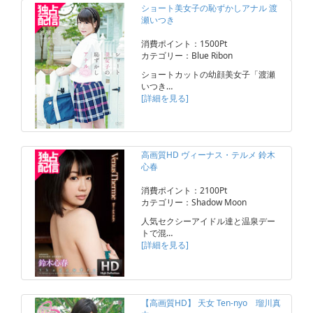
ショート美女子の恥ずかしアナル 渡
瀬いつき
消費ポイント：1500Pt
カテゴリー：Blue Ribon
ショートカットの幼顔美女子「渡瀬
いつき…
[詳細を見る]
高画質HD ヴィーナス・テルメ 鈴木
心春
消費ポイント：2100Pt
カテゴリー：Shadow Moon
人気セクシーアイドル達と温泉デー
トで混…
[詳細を見る]
【高画質HD】 天女 Ten-nyo 瑠川真