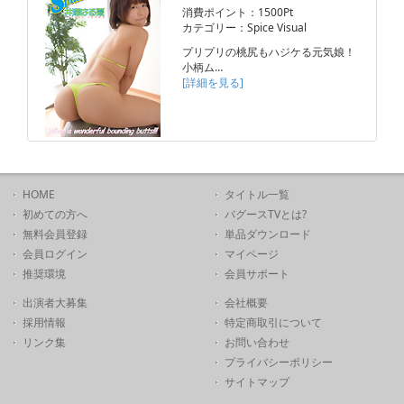
消費ポイント：1500Pt
カテゴリー：Spice Visual
プリプリの桃尻もハジケる元気娘！
小柄ム…
[詳細を見る]
HOME
タイトル一覧
初めての方へ
バグースTVとは?
無料会員登録
単品ダウンロード
会員ログイン
マイページ
推奨環境
会員サポート
出演者大募集
会社概要
採用情報
特定商取引について
リンク集
お問い合わせ
プライバシーポリシー
サイトマップ