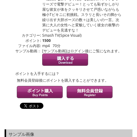
リーズで電撃デビュー！とっても恥ずかしがり
屋な彼女が体をクッキリさせて戸惑いながらも
極小Tビキニに初挑戦。スラリと長いその脚から
繰り出す大胆ポーズの数々は美しいの一言。次
第に大人の女性へと変貌していく彼女の衝撃の
デビューを見逃すな！
カテゴリー:
Smash TV(Spice Visual)
ポイント:
1500
ファイル内容:
mp4 70分
サンプル動画：
[サンプル動画]はログイン後にご覧になれます。
ポイントを入手するには？
無料会員登録後にポイントを購入することができます。
サンプル画像