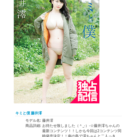
キミと僕 藤井澪
モデル名:
藤井澪
商品詳細:
お待たせ致しました（＾_-）-☆藤井澪ちゃんの
最新コンテンツ！！しかも今回は2コンテンツ同
時発売決定！！南の島で澪ちゃんと二人っき