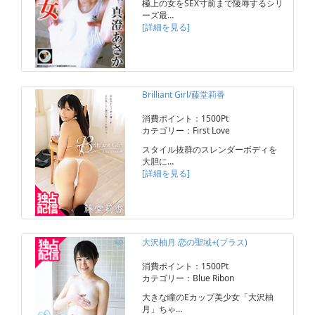
極上の女をSEX寸前まで陵辱するシリ
ーズ最…
[詳細を見る]
Brilliant Girl/藤堂莉香
消費ポイント：1500Pt
カテゴリー：First Love
スタイル抜群のスレンダーボディを
大胆に…
[詳細を見る]
大沢柚月 恋の聖域+(プラス)
消費ポイント：1500Pt
カテゴリー：Blue Ribon
大きな瞳のEカップ美少女「大沢柚
月」ちゃ…