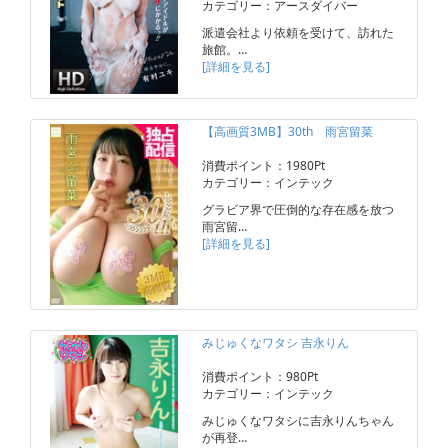
カテゴリー：アースダイバー
派遣会社より依頼を受けて、訪れた
旅館。…
[詳細を見る]
【高画質3MB】30th 雨宮留菜
消費ポイント：1980Pt
カテゴリー：インテック
グラビア界で圧倒的な存在感を放つ
雨宮留…
[詳細を見る]
みじゅくなワタシ 吉永りん
消費ポイント：980Pt
カテゴリー：インテック
みじゅくなワタシに吉永りんちゃん
が再登…