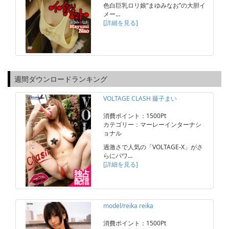
色白巨乳ロリ娘“まゆみなお”の大胆イ
メー…
[詳細を見る]
週間ダウンロードランキング
VOLTAGE CLASH 藤子まい
消費ポイント：1500Pt
カテゴリー：マーレーインターナシ
ョナル
過激さで人気の「VOLTAGE-X」がさ
らにパワ…
[詳細を見る]
model/reika reika
消費ポイント：1500Pt