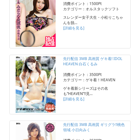
消費ポイント：1500Pt
カテゴリー：オルスタックソフト
スレンダー女子大生・小松りこちゃ
んを脱…
[詳細を見る]
先行配信 3MB 高画質 ゲキ着! IDOL
HEAVEN 白石くるみ
消費ポイント：3500Pt
カテゴリー：ゲキ着！HEAVEN
ゲキ着新シリーズはその名
も“HEAVEN”!!見…
[詳細を見る]
先行配信 3MB 高画質 ギリグラ!!桃色
領域 小日向みく