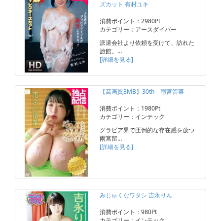
ズカット 有村ユキ
消費ポイント：2980Pt
カテゴリー：アースダイバー
派遣会社より依頼を受けて、訪れた
旅館。…
[詳細を見る]
【高画質3MB】30th 雨宮留菜
消費ポイント：1980Pt
カテゴリー：インテック
グラビア界で圧倒的な存在感を放つ
雨宮留…
[詳細を見る]
みじゅくなワタシ 吉永りん
消費ポイント：980Pt
カテゴリー：インテック