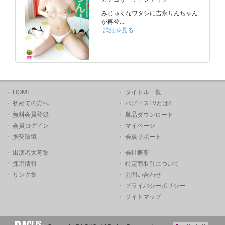
みじゅくなワタシに吉永りんちゃん
が再登…
[詳細を見る]
HOME
タイトル一覧
初めての方へ
バグースTVとは?
無料会員登録
単品ダウンロード
会員ログイン
マイページ
推奨環境
会員サポート
出演者大募集
会社概要
採用情報
特定商取引について
リンク集
お問い合わせ
プライバシーポリシー
サイトマップ