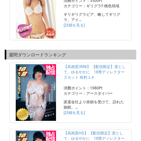
消費ポイント：3500Pt
カテゴリー：ギリグラ!! 桃色領域
ギリギリグラビア、略してギリグ
ラ。アイ…
[詳細を見る]
週間ダウンロードランキング
【高画質3MB】 【配信限定】凛とし
て、ゆるやかに 18禁ディレクター
ズカット 有村ユキ
消費ポイント：1980Pt
カテゴリー：アースダイバー
派遣会社より依頼を受けて、訪れた
旅館。…
[詳細を見る]
【高画質HD】 【配信限定】凛とし
て、ゆるやかに 18禁ディレクター