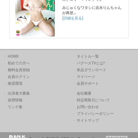
みじゅくなワタシに吉永りんちゃん
が再登…
[詳細を見る]
HOME
タイトル一覧
初めての方へ
バグースTVとは?
無料会員登録
単品ダウンロード
会員ログイン
マイページ
推奨環境
会員サポート
出演者大募集
会社概要
採用情報
特定商取引について
リンク集
お問い合わせ
プライバシーポリシー
サイトマップ