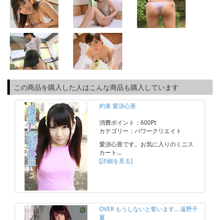
この商品を購入した人はこんな商品も購入しています
約束 愛須心亜
消費ポイント：600Pt
カテゴリー：パワークリエイト
愛須心亜です。お気に入りのミニス
カート…
[詳細を見る]
OVER もうしないと誓います… 遠野千
夏