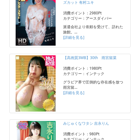
ズカット 有村ユキ
消費ポイント：2980Pt
カテゴリー：アースダイバー
派遣会社より依頼を受けて、訪れた
旅館。…
[詳細を見る]
【高画質3MB】30th 雨宮留菜
消費ポイント：1980Pt
カテゴリー：インテック
グラビア界で圧倒的な存在感を放つ
雨宮留…
[詳細を見る]
みじゅくなワタシ 吉永りん
消費ポイント：980Pt
カテゴリー：インテック