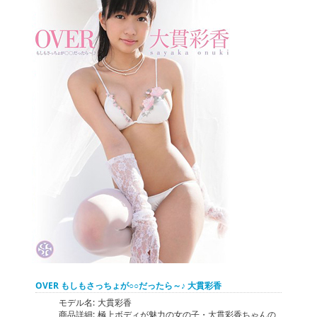
OVER もしもさっちょが○○だったら～♪ 大貫彩香
モデル名:
大貫彩香
商品詳細:
極上ボディが魅力の女の子・大貫彩香ちゃんの