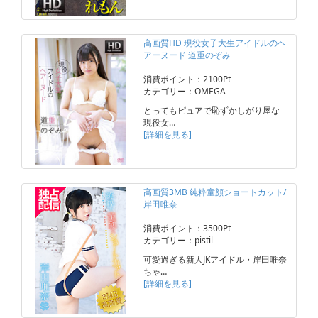
高画質HD 現役女子大生アイドルのヘ
アーヌード 道重のぞみ
消費ポイント：2100Pt
カテゴリー：OMEGA
とってもピュアで恥ずかしがり屋な
現役女…
[詳細を見る]
高画質3MB 純粋童顔ショートカット/
岸田唯奈
消費ポイント：3500Pt
カテゴリー：pistil
可愛過ぎる新人JKアイドル・岸田唯奈
ちゃ…
[詳細を見る]