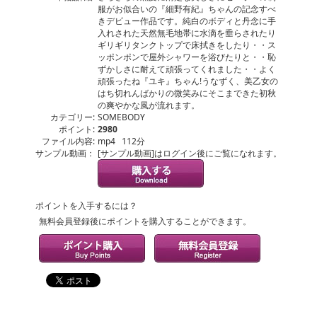
服がお似合いの『細野有紀』ちゃんの記念すべ
きデビュー作品です。純白のボディと丹念に手
入れされた天然無毛地帯に水滴を垂らされたり
ギリギリタンクトップで床拭きをしたり・・ス
ッポンポンで屋外シャワーを浴びたりと・・恥
ずかしさに耐えて頑張ってくれました・・よく
頑張ったね『ユキ』ちゃん!うなずく、美乙女の
はち切れんばかりの微笑みにそこまできた初秋
の爽やかな風が流れます。
カテゴリー:
SOMEBODY
ポイント:
2980
ファイル内容:
mp4 112分
サンプル動画：
[サンプル動画]はログイン後にご覧になれます。
ポイントを入手するには？
無料会員登録後にポイントを購入することができます。