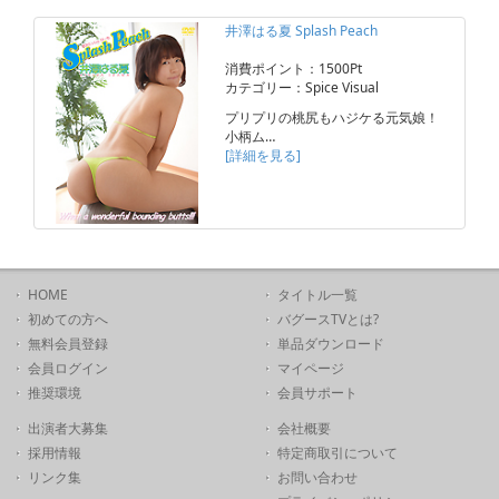
井澤はる夏 Splash Peach
消費ポイント：1500Pt
カテゴリー：Spice Visual
プリプリの桃尻もハジケる元気娘！
小柄ム…
[詳細を見る]
HOME
タイトル一覧
初めての方へ
バグースTVとは?
無料会員登録
単品ダウンロード
会員ログイン
マイページ
推奨環境
会員サポート
出演者大募集
会社概要
採用情報
特定商取引について
リンク集
お問い合わせ