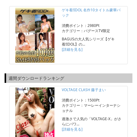
ゲキ着!IDOL 名作10タイトル豪華パ
ック
消費ポイント：2980Pt
カテゴリー：バグースTV限定
BAGUSの大人気シリーズ【ゲキ
着!IDOL】の…
[詳細を見る]
週間ダウンロードランキング
VOLTAGE CLASH 藤子まい
消費ポイント：1500Pt
カテゴリー：マーレーインターナシ
ョナル
過激さで人気の「VOLTAGE-X」がさ
らにパワ…
[詳細を見る]