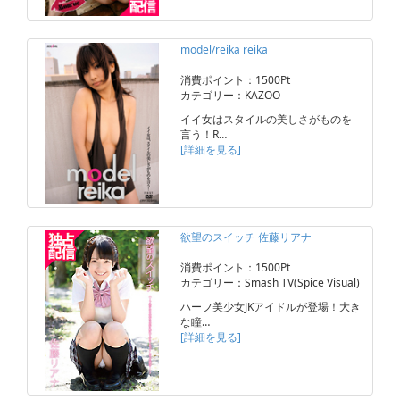
model/reika reika
消費ポイント：1500Pt
カテゴリー：KAZOO
イイ女はスタイルの美しさがものを
言う！R…
[詳細を見る]
欲望のスイッチ 佐藤リアナ
消費ポイント：1500Pt
カテゴリー：Smash TV(Spice Visual)
ハーフ美少女JKアイドルが登場！大き
な瞳…
[詳細を見る]