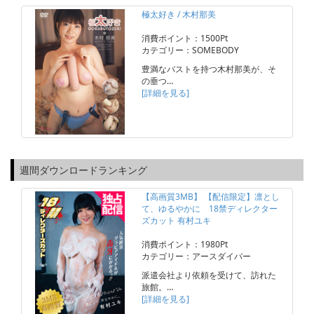
極太好き / 木村那美
消費ポイント：1500Pt
カテゴリー：SOMEBODY
豊満なバストを持つ木村那美が、そ
の垂つ…
[詳細を見る]
週間ダウンロードランキング
【高画質3MB】 【配信限定】凛とし
て、ゆるやかに 18禁ディレクター
ズカット 有村ユキ
消費ポイント：1980Pt
カテゴリー：アースダイバー
派遣会社より依頼を受けて、訪れた
旅館。…
[詳細を見る]