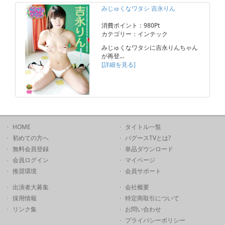
みじゅくなワタシ 吉永りん
消費ポイント：980Pt
カテゴリー：インテック
みじゅくなワタシに吉永りんちゃん
が再登…
[詳細を見る]
HOME
タイトル一覧
初めての方へ
バグースTVとは?
無料会員登録
単品ダウンロード
会員ログイン
マイページ
推奨環境
会員サポート
出演者大募集
会社概要
採用情報
特定商取引について
リンク集
お問い合わせ
プライバシーポリシー