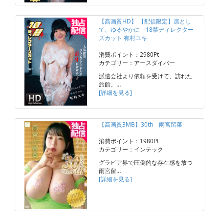
【高画質HD】 【配信限定】凛とし
て、ゆるやかに 18禁ディレクター
ズカット 有村ユキ
消費ポイント：2980Pt
カテゴリー：アースダイバー
派遣会社より依頼を受けて、訪れた
旅館。…
[詳細を見る]
【高画質3MB】30th 雨宮留菜
消費ポイント：1980Pt
カテゴリー：インテック
グラビア界で圧倒的な存在感を放つ
雨宮留…
[詳細を見る]