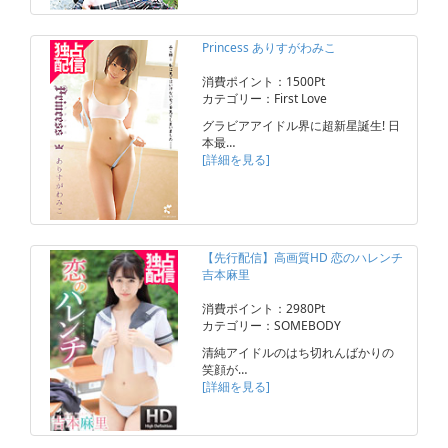
Princess ありすがわみこ
消費ポイント：1500Pt
カテゴリー：First Love
グラビアアイドル界に超新星誕生! 日
本最…
[詳細を見る]
【先行配信】高画質HD 恋のハレンチ
吉本麻里
消費ポイント：2980Pt
カテゴリー：SOMEBODY
清純アイドルのはち切れんばかりの
笑顔が…
[詳細を見る]