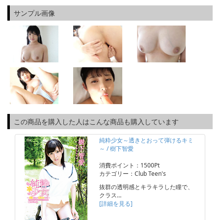
サンプル画像
この商品を購入した人はこんな商品も購入しています
純粋少女～透きとおって弾けるキミ
～ / 樹下智愛
消費ポイント：1500Pt
カテゴリー：Club Teen's
抜群の透明感とキラキラした瞳で、
クラス…
[詳細を見る]