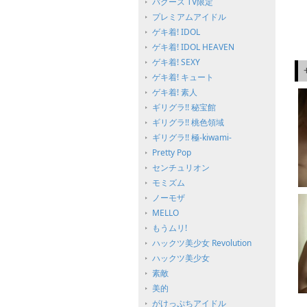
バグース TV限定
プレミアムアイドル
ゲキ着! IDOL
ゲキ着! IDOL HEAVEN
ゲキ着! SEXY
ゲキ着! キュート
ゲキ着! 素人
ギリグラ!! 秘宝館
ギリグラ!! 桃色領域
ギリグラ!! 極-kiwami-
Pretty Pop
センチュリオン
モミズム
ノーモザ
MELLO
もうムリ!
ハックツ美少女 Revolution
ハックツ美少女
素敵
美的
がけっぷちアイドル