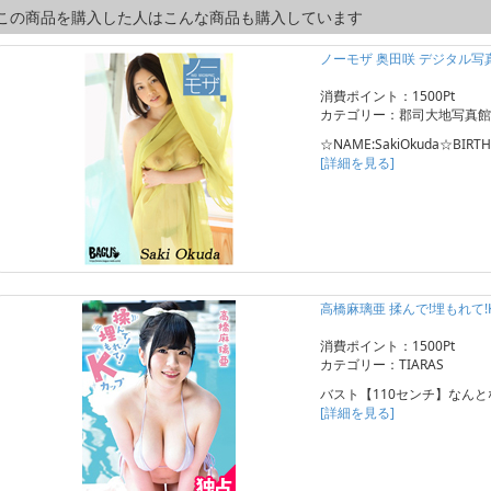
この商品を購入した人はこんな商品も購入しています
ノーモザ 奥田咲 デジタル写
消費ポイント：1500Pt
カテゴリー：郡司大地写真館
☆NAME:SakiOkuda☆BIRTH
[詳細を見る]
高橋麻璃亜 揉んで!埋もれて!
消費ポイント：1500Pt
カテゴリー：TIARAS
バスト【110センチ】なんと
[詳細を見る]