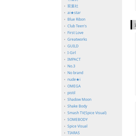
双葉社
ai★star
Blue Ribon
Club Teen's
First Love
Greatworks
GUILD
I-Girl
IMPACT
No.3
No brand
nude★i
OMEGA
pistil
Shadow Moon
Shake Body
Smash TV(Spice Visual)
SOMEBODY
Spice Visual
TIARAS