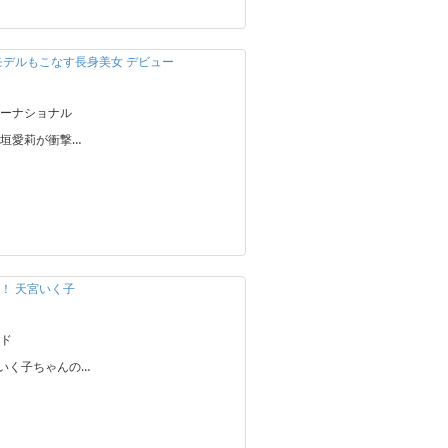
モデルもこなす長身美女 デビュー
ーナショナル
垣愛莉が衝撃…
！ 天宮いく子
ド
宮いく子ちゃんの…