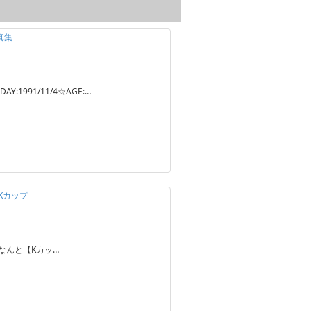
真集
DAY:1991/11/4☆AGE:…
Kカップ
なんと【Kカッ…