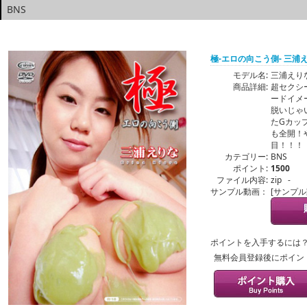
BNS
極-エロの向こう側- 三浦
モデル名:
三浦えり
商品詳細:
超セクシ
ードイメ
脱いじゃ
たGカッ
も全開！
目！！！
カテゴリー:
BNS
ポイント:
1500
ファイル内容:
zip -
サンプル動画：
[サンプ
ポイントを入手するには
無料会員登録後にポイン