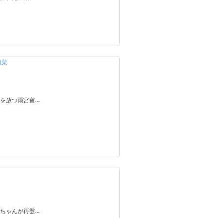
留菜
を放つ雨宮留…
ちゃんが再登…