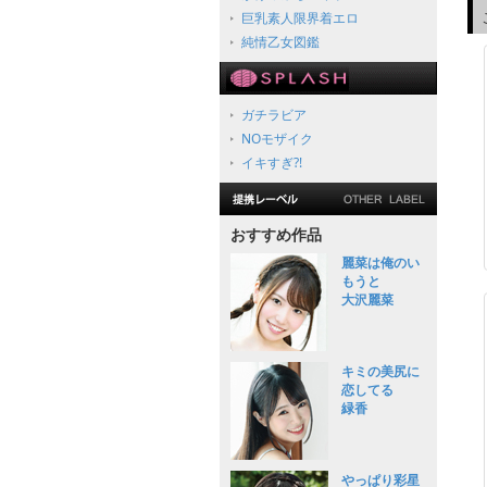
巨乳素人限界着エロ
純情乙女図鑑
ガチラビア
NOモザイク
イキすぎ?!
おすすめ作品
麗菜は俺のい
もうと
大沢麗菜
キミの美尻に
恋してる
緑香
やっぱり彩星