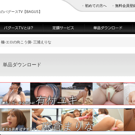
初めての方へ
無料会員登
バグースTV【BAGUS】
極-エロの向こう側- 三浦えりな
│ 単品ダウンロード