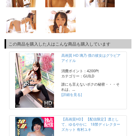
この商品を購入した人はこんな商品も購入しています
高画質 HD 璃乃 僕の彼女はグラビア
アイドル
消費ポイント：4200Pt
カテゴリー：GUILD
誰にも言えないボクの秘密・・・そ
れは、…
[詳細を見る]
【高画質HD】 【配信限定】凛とし
て、ゆるやかに 18禁ディレクター
ズカット 有村ユキ