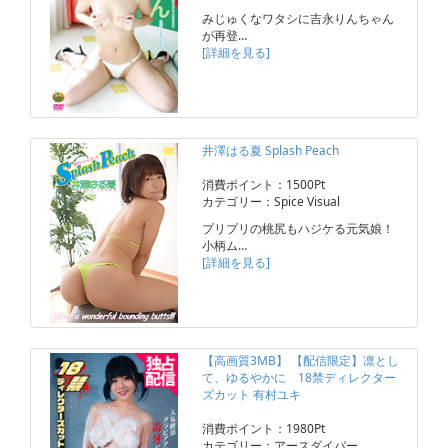
みじゅくなワタシに吉永りんちゃん
が再登…
[詳細を見る]
井澤はる夏 Splash Peach
消費ポイント：1500Pt
カテゴリー：Spice Visual
プリプリの桃尻もハジケる元気娘！
小柄ム…
[詳細を見る]
【高画質3MB】 【配信限定】凛とし
て、ゆるやかに 18禁ディレクター
ズカット 有村ユキ
消費ポイント：1980Pt
カテゴリー：アースダイバー