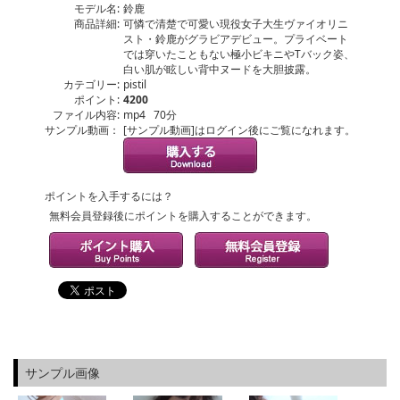
モデル名:
鈴鹿
商品詳細:
可憐で清楚で可愛い現役女子大生ヴァイオリニ
スト・鈴鹿がグラビアデビュー。プライベート
では穿いたこともない極小ビキニやTバック姿、
白い肌が眩しい背中ヌードを大胆披露。
カテゴリー:
pistil
ポイント:
4200
ファイル内容:
mp4 70分
サンプル動画：
[サンプル動画]はログイン後にご覧になれます。
ポイントを入手するには？
無料会員登録後にポイントを購入することができます。
サンプル画像