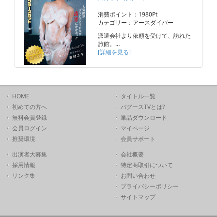
消費ポイント：1980Pt
カテゴリー：アースダイバー
派遣会社より依頼を受けて、訪れた
旅館。…
[詳細を見る]
HOME
タイトル一覧
初めての方へ
バグースTVとは?
無料会員登録
単品ダウンロード
会員ログイン
マイページ
推奨環境
会員サポート
出演者大募集
会社概要
採用情報
特定商取引について
リンク集
お問い合わせ
プライバシーポリシー
サイトマップ