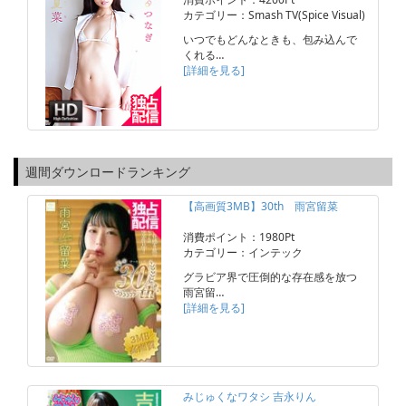
カテゴリー：Smash TV(Spice Visual)
いつでもどんなときも、包み込んで
くれる…
[詳細を見る]
週間ダウンロードランキング
【高画質3MB】30th 雨宮留菜
消費ポイント：1980Pt
カテゴリー：インテック
グラビア界で圧倒的な存在感を放つ
雨宮留…
[詳細を見る]
みじゅくなワタシ 吉永りん