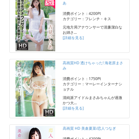
あ
消費ポイント：4200Pt
カテゴリー：フレンチ・キス
元地方局アナウンサーで清廉潔白な
お姉さ…
[詳細を見る]
高画質HD 透けちゃった! 海老原まさ
み
消費ポイント：1750Pt
カテゴリー：マーレーインターナシ
ョナル
清純派アイドルまさみちゃんが過激
かつ大…
[詳細を見る]
高画質 HD 美倉夏菜/恋人つなぎ
消費ポイント：4200Pt