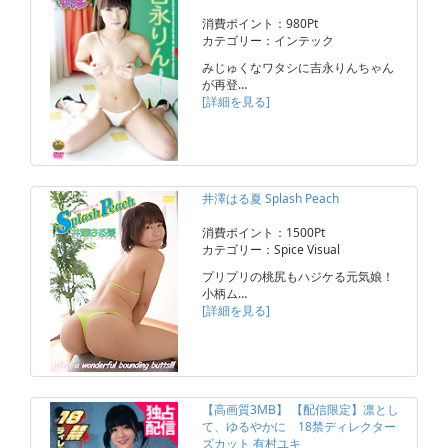
消費ポイント：980Pt
カテゴリー：インテック
みじゅくなワタシに吉永りんちゃん
が再登…
[詳細を見る]
井澤はる夏 Splash Peach
消費ポイント：1500Pt
カテゴリー：Spice Visual
プリプリの桃尻もハジケる元気娘！
小柄ム…
[詳細を見る]
【高画質3MB】 【配信限定】凛とし
て、ゆるやかに 18禁ディレクター
ズカット 有村ユキ