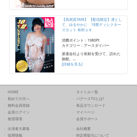
【高画質3MB】 【配信限定】凛とし
て、ゆるやかに 18禁ディレクター
ズカット 有村ユキ
消費ポイント：1980Pt
カテゴリー：アースダイバー
派遣会社より依頼を受けて、訪れた
旅館。…
[詳細を見る]
HOME
タイトル一覧
初めての方へ
バグースTVとは?
無料会員登録
単品ダウンロード
会員ログイン
マイページ
推奨環境
会員サポート
出演者大募集
会社概要
採用情報
特定商取引について