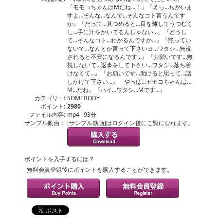
「モモコちゃんはMだね…！」『えっ…ちがいま
すよ…そんな…なんで…そんなコト言うんです
か』「だって…見つめると…目を離してうつむく
し…手に汗をかいてるんじゃない…」『どうし
て…そんなコト…わかるんですか…』『黙ってい
ないで…なんとか言って下さいヨ…ワタシ…無視
されると不安になるんです…』『お願いです…無
視しないで…返事をして下さい…ワタシ…落ち着
けなくて…』『お願いです…助けると思って…話
しかけて下さい…』「やっぱ…モモコちゃんは…
M…だね」『ハイ…ワタシ…Mです…』
カテゴリー:
SOMEBODY
ポイント:
2980
ファイル内容:
mp4 93分
サンプル動画：
[サンプル動画]はログイン後にご覧になれます。
ポイントを入手するには？
無料会員登録後にポイントを購入することができます。