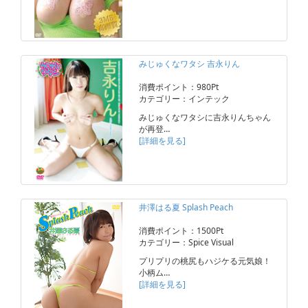
みじゅくなワタシ 吉永りん
消費ポイント：980Pt
カテゴリー：インテック
みじゅくなワタシに吉永りんちゃん
が再登…
[詳細を見る]
井澤はる夏 Splash Peach
消費ポイント：1500Pt
カテゴリー：Spice Visual
プリプリの桃尻もハジケる元気娘！
小柄ム…
[詳細を見る]