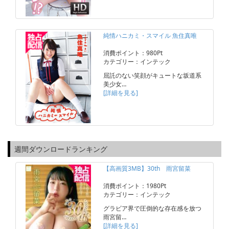
純情ハニカミ・スマイル 魚住真唯
消費ポイント：980Pt
カテゴリー：インテック
屈託のない笑顔がキュートな坂道系
美少女…
[詳細を見る]
週間ダウンロードランキング
【高画質3MB】30th 雨宮留菜
消費ポイント：1980Pt
カテゴリー：インテック
グラビア界で圧倒的な存在感を放つ
雨宮留…
[詳細を見る]