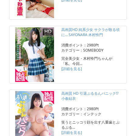
高画質HD 純系少女 サクラが散る頃
に… SAYONARA 木村怜門
消費ポイント：2980Pt
カテゴリー：SOMEBODY
完全美少女・木村怜門ちゃんが
「私、今回…
[詳細を見る]
高画質 HD 引退ぷるるんパニック!?
小春結衣
消費ポイント：2980Pt
カテゴリー：インテック
笑うとニッコリ顔を出す八重歯とぷ
るぷる…
[詳細を見る]