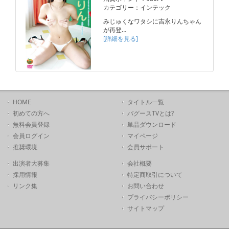
カテゴリー：インテック
みじゅくなワタシに吉永りんちゃん
が再登…
[詳細を見る]
HOME
タイトル一覧
初めての方へ
バグースTVとは?
無料会員登録
単品ダウンロード
会員ログイン
マイページ
推奨環境
会員サポート
出演者大募集
会社概要
採用情報
特定商取引について
リンク集
お問い合わせ
プライバシーポリシー
サイトマップ