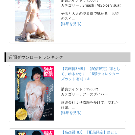
消費ポイント：1500Pt
カテゴリー：Smash TV(Spice Visual)
子供と大人の境界線で魅せる「欲望
のスイ…
[詳細を見る]
週間ダウンロードランキング
【高画質3MB】 【配信限定】凛とし
て、ゆるやかに 18禁ディレクター
ズカット 有村ユキ
消費ポイント：1980Pt
カテゴリー：アースダイバー
派遣会社より依頼を受けて、訪れた
旅館。…
[詳細を見る]
【高画質HD】 【配信限定】凛とし