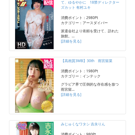
て、ゆるやかに 18禁ディレクター
ズカット 有村ユキ
消費ポイント：2980Pt
カテゴリー：アースダイバー
派遣会社より依頼を受けて、訪れた
旅館。…
[詳細を見る]
【高画質3MB】30th 雨宮留菜
消費ポイント：1980Pt
カテゴリー：インテック
グラビア界で圧倒的な存在感を放つ
雨宮留…
[詳細を見る]
みじゅくなワタシ 吉永りん
消費ポイント：980Pt