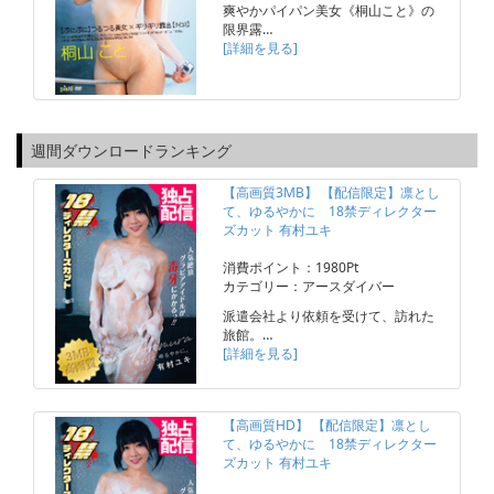
爽やかパイパン美女《桐山こと》の
限界露…
[詳細を見る]
週間ダウンロードランキング
【高画質3MB】 【配信限定】凛とし
て、ゆるやかに 18禁ディレクター
ズカット 有村ユキ
消費ポイント：1980Pt
カテゴリー：アースダイバー
派遣会社より依頼を受けて、訪れた
旅館。…
[詳細を見る]
【高画質HD】 【配信限定】凛とし
て、ゆるやかに 18禁ディレクター
ズカット 有村ユキ