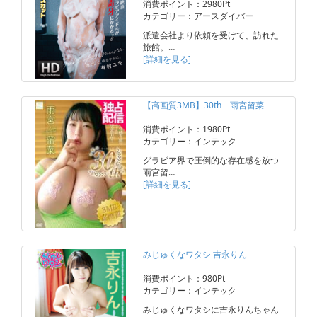
消費ポイント：2980Pt
カテゴリー：アースダイバー
派遣会社より依頼を受けて、訪れた
旅館。…
[詳細を見る]
【高画質3MB】30th 雨宮留菜
消費ポイント：1980Pt
カテゴリー：インテック
グラビア界で圧倒的な存在感を放つ
雨宮留…
[詳細を見る]
みじゅくなワタシ 吉永りん
消費ポイント：980Pt
カテゴリー：インテック
みじゅくなワタシに吉永りんちゃん