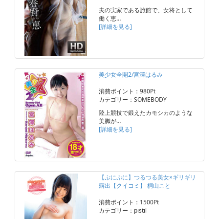
夫の実家である旅館で、女将として
働く恵…
[詳細を見る]
美少女全開2/宮澤はるみ
消費ポイント：980Pt
カテゴリー：SOMEBODY
陸上競技で鍛えたカモシカのような
美脚が…
[詳細を見る]
【ぷにぷに】つるつる美女×ギリギリ
露出【クイコミ】 桐山こと
消費ポイント：1500Pt
カテゴリー：pistil