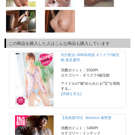
この商品を購入した人はこんな商品も購入しています
先行配信 3MB高画質 ギリグラ!!秘宝
館 風見優羽
消費ポイント：3500Pt
カテゴリー：ギリグラ!!秘宝館
アイドルの“秘”められたお“宝”を堪能
する…
[詳細を見る]
【高画質HD】 Mistress 春野恵
消費ポイント：1490Pt
カテゴリー：インテック