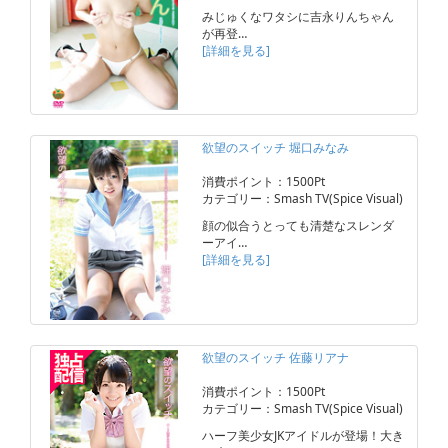
みじゅくなワタシに吉永りんちゃん
が再登…
[詳細を見る]
欲望のスイッチ 堀口みなみ
消費ポイント：1500Pt
カテゴリー：Smash TV(Spice Visual)
顔の似合うとっても清楚なスレンダ
ーアイ…
[詳細を見る]
欲望のスイッチ 佐藤リアナ
消費ポイント：1500Pt
カテゴリー：Smash TV(Spice Visual)
ハーフ美少女JKアイドルが登場！大き