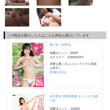
この商品を購入した人はこんな商品も購入しています
愛少女 三神実花
消費ポイント：980Pt
カテゴリー：SOMEBODY
清楚な愛くるしいルックスで人気急
上昇中…
[詳細を見る]
先行配信 3MB高画質 もうムリ!! 北崎
りあ
消費ポイント：3500Pt