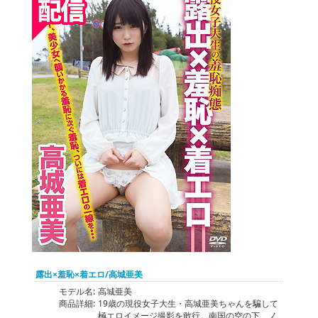
露出×羞恥×着エロ/高城亜美
モデル名:
高城亜美
商品詳細:
19歳の現役女子大生・高城亜美ちゃんを騙して
極エロイメージ撮影を敢行。南国の空の下、ノ