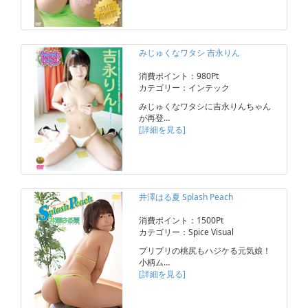
みじゅくなワタシ 吉永りん
消費ポイント：980Pt
カテゴリー：インテック
みじゅくなワタシに吉永りんちゃん
が再登…
[詳細を見る]
井澤はる夏 Splash Peach
消費ポイント：1500Pt
カテゴリー：Spice Visual
プリプリの桃尻もハジケる元気娘！
小柄ム…
[詳細を見る]