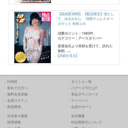
【高画質3MB】 【配信限定】凛とし
て、ゆるやかに 18禁ディレクター
ズカット 有村ユキ
消費ポイント：1980Pt
カテゴリー：アースダイバー
派遣会社より依頼を受けて、訪れた
旅館。…
[詳細を見る]
HOME
タイトル一覧
初めての方へ
バグースTVとは?
無料会員登録
単品ダウンロード
会員ログイン
マイページ
推奨環境
会員サポート
出演者大募集
会社概要
採用情報
特定商取引について