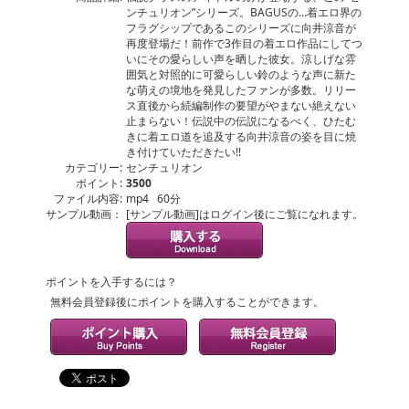
ンチュリオン”シリーズ。BAGUSの…着エロ界の
フラグシップであるこのシリーズに向井涼音が
再度登場だ！前作で3作目の着エロ作品にしてつ
いにその愛らしい声を晒した彼女。涼しげな雰
囲気と対照的に可愛らしい鈴のような声に新た
な萌えの境地を発見したファンが多数。リリー
ス直後から続編制作の要望がやまない絶えない
止まらない！伝説中の伝説になるべく、ひたむ
きに着エロ道を追及する向井涼音の姿を目に焼
き付けていただきたい!!
カテゴリー:
センチュリオン
ポイント:
3500
ファイル内容:
mp4 60分
サンプル動画：
[サンプル動画]はログイン後にご覧になれます。
ポイントを入手するには？
無料会員登録後にポイントを購入することができます。