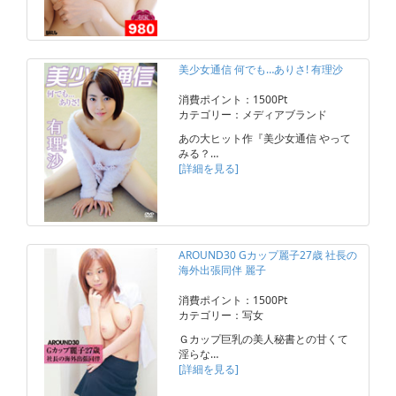
美少女通信 何でも…ありさ! 有理沙
消費ポイント：1500Pt
カテゴリー：メディアブランド
あの大ヒット作『美少女通信 やって
みる？…
[詳細を見る]
AROUND30 Gカップ麗子27歳 社長の
海外出張同伴 麗子
消費ポイント：1500Pt
カテゴリー：写女
Ｇカップ巨乳の美人秘書との甘くて
淫らな…
[詳細を見る]