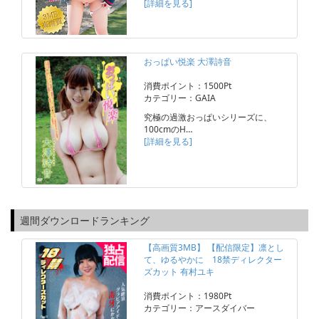
[詳細を見る]
おっぱい悦楽 大澤詩音
消費ポイント：1500Pt
カテゴリー：GAIA
究極の過激おっぱいシリーズに、
100cmのH…
[詳細を見る]
週間ダウンロードランキング
【高画質3MB】 【配信限定】凛とし
て、ゆるやかに 18禁ディレクター
ズカット 有村ユキ
消費ポイント：1980Pt
カテゴリー：アースダイバー