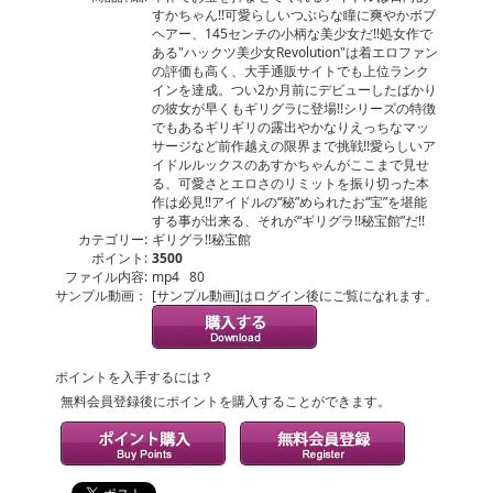
すかちゃん!!可愛らしいつぶらな瞳に爽やかボブ
ヘアー、145センチの小柄な美少女だ!!処女作で
ある"ハックツ美少女Revolution"は着エロファン
の評価も高く、大手通販サイトでも上位ランク
インを達成。つい2か月前にデビューしたばかり
の彼女が早くもギリグラに登場!!シリーズの特徴
でもあるギリギリの露出やかなりえっちなマッ
サージなど前作越えの限界まで挑戦!!愛らしいア
イドルルックスのあすかちゃんがここまで見せ
る、可愛さとエロさのリミットを振り切った本
作は必見!!アイドルの“秘”められたお“宝”を堪能
する事が出来る、それが“ギリグラ!!秘宝館”だ!!
カテゴリー:
ギリグラ!!秘宝館
ポイント:
3500
ファイル内容:
mp4 80
サンプル動画：
[サンプル動画]はログイン後にご覧になれます。
ポイントを入手するには？
無料会員登録後にポイントを購入することができます。