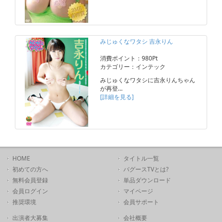
みじゅくなワタシ 吉永りん
消費ポイント：980Pt
カテゴリー：インテック
みじゅくなワタシに吉永りんちゃん
が再登…
[詳細を見る]
HOME
タイトル一覧
初めての方へ
バグースTVとは?
無料会員登録
単品ダウンロード
会員ログイン
マイページ
推奨環境
会員サポート
出演者大募集
会社概要