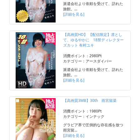
派遣会社より依頼を受けて、訪れた
旅館。…
[詳細を見る]
【高画質HD】 【配信限定】凛とし
て、ゆるやかに 18禁ディレクター
ズカット 有村ユキ
消費ポイント：2980Pt
カテゴリー：アースダイバー
派遣会社より依頼を受けて、訪れた
旅館。…
[詳細を見る]
【高画質3MB】30th 雨宮留菜
消費ポイント：1980Pt
カテゴリー：インテック
グラビア界で圧倒的な存在感を放つ
雨宮留…
[詳細を見る]