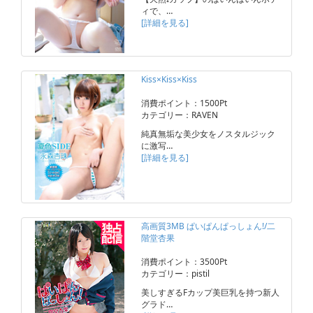
ィで、…
[詳細を見る]
Kiss×Kiss×Kiss
消費ポイント：1500Pt
カテゴリー：RAVEN
純真無垢な美少女をノスタルジック
に激写…
[詳細を見る]
高画質3MB ぱいぱんぱっしょん!/二
階堂杏果
消費ポイント：3500Pt
カテゴリー：pistil
美しすぎるFカップ美巨乳を持つ新人
グラド…