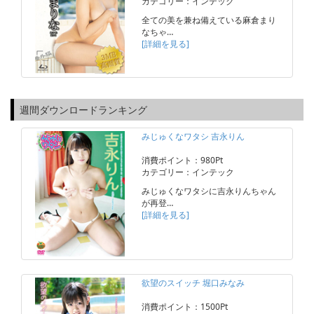
カテゴリー：インテック
全ての美を兼ね備えている麻倉まり
なちゃ…
[詳細を見る]
週間ダウンロードランキング
みじゅくなワタシ 吉永りん
消費ポイント：980Pt
カテゴリー：インテック
みじゅくなワタシに吉永りんちゃん
が再登…
[詳細を見る]
欲望のスイッチ 堀口みなみ
消費ポイント：1500Pt