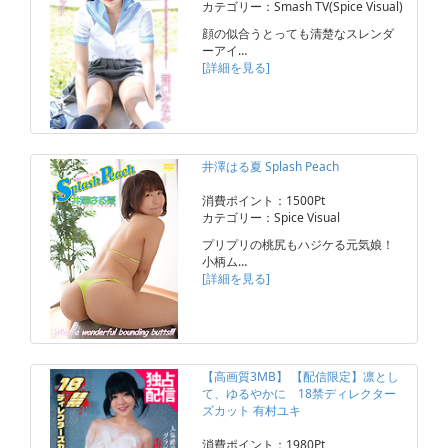
カテゴリー：Smash TV(Spice Visual)
顔の似合うとっても清楚なスレンダ
ーアイ…
[詳細を見る]
井澤はる夏 Splash Peach
消費ポイント：1500Pt
カテゴリー：Spice Visual
プリプリの桃尻もハジケる元気娘！
小柄ム…
[詳細を見る]
【高画質3MB】 【配信限定】凛とし
て、ゆるやかに 18禁ディレクター
ズカット 有村ユキ
消費ポイント：1980Pt