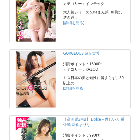
カテゴリー：インテック
大人気シリーズpureまん第18弾に、
透き通…
[詳細を見る]
GORGEOUS 麻丘実希
消費ポイント：1500Pt
カテゴリー：KAZOO
ミス日本の美と知性に留まらず、30
以上の…
[詳細を見る]
【高画質3MB】 Dolce～優しい人 番
外編 麻倉まりな
消費ポイント：990Pt