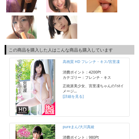
この商品を購入した人はこんな商品も購入しています
高画質 HD フレンチ・キス/宮里凜
消費ポイント：4200Pt
カテゴリー：フレンチ・キス
正統派美少女、宮里凜ちゃんの1stイ
メージ…
[詳細を見る]
pureまん/大川真綾
消費ポイント：980Pt