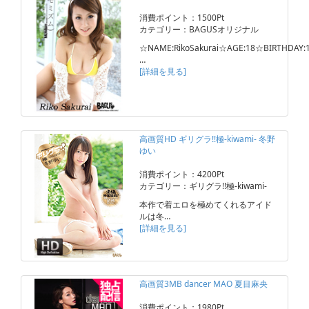
消費ポイント：1500Pt
カテゴリー：BAGUSオリジナル
☆NAME:RikoSakurai☆AGE:18☆BIRTHDAY:1
…
[詳細を見る]
高画質HD ギリグラ!!極-kiwami- 冬野
ゆい
消費ポイント：4200Pt
カテゴリー：ギリグラ!!極-kiwami-
本作で着エロを極めてくれるアイド
ルは冬…
[詳細を見る]
高画質3MB dancer MAO 夏目麻央
消費ポイント：1980Pt