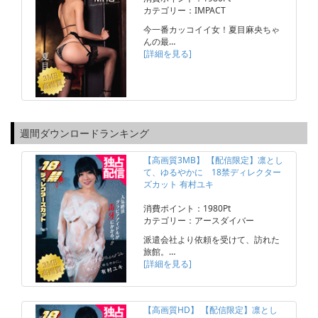
カテゴリー：IMPACT
今一番カッコイイ女！夏目麻央ちゃ
んの最…
[詳細を見る]
週間ダウンロードランキング
【高画質3MB】 【配信限定】凛とし
て、ゆるやかに 18禁ディレクター
ズカット 有村ユキ
消費ポイント：1980Pt
カテゴリー：アースダイバー
派遣会社より依頼を受けて、訪れた
旅館。…
[詳細を見る]
【高画質HD】 【配信限定】凛とし