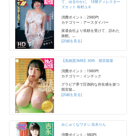
て、ゆるやかに 18禁ディレクター
ズカット 有村ユキ
消費ポイント：2980Pt
カテゴリー：アースダイバー
派遣会社より依頼を受けて、訪れた
旅館。…
[詳細を見る]
【高画質3MB】30th 雨宮留菜
消費ポイント：1980Pt
カテゴリー：インテック
グラビア界で圧倒的な存在感を放つ
雨宮留…
[詳細を見る]
みじゅくなワタシ 吉永りん
消費ポイント：980Pt