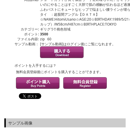
いのにやることはすごく大胆で肌の感触が伝わるほど過
ふわバストにキュートなヒップで悩ましい腰ラインが堪
タイ ：超股間アングル【ＤＡＴＡ】
☆NAME:HitomiUsano☆AGE:20☆BIRTHDAY:1989/5/2
カップ）/W58cm/H87cm☆BIRTHPLACE:TOKYO
カテゴリー:
ギリグラ!! 桃色領域
ポイント:
3500
ファイル内容:
zip 60
サンプル動画：
[サンプル動画]はログイン後にご覧になれます。
ポイントを入手するには？
無料会員登録後にポイントを購入することができます。
サンプル画像