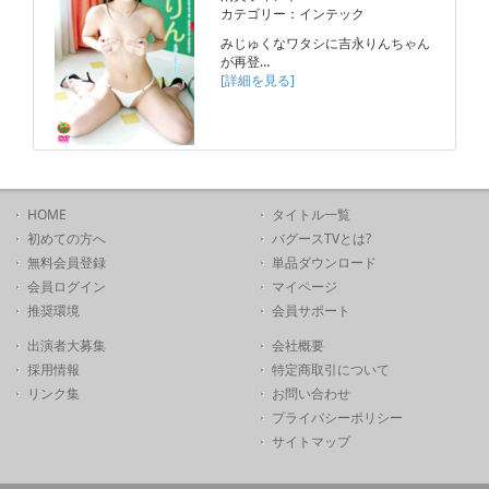
カテゴリー：インテック
みじゅくなワタシに吉永りんちゃん
が再登…
[詳細を見る]
HOME
タイトル一覧
初めての方へ
バグースTVとは?
無料会員登録
単品ダウンロード
会員ログイン
マイページ
推奨環境
会員サポート
出演者大募集
会社概要
採用情報
特定商取引について
リンク集
お問い合わせ
プライバシーポリシー
サイトマップ