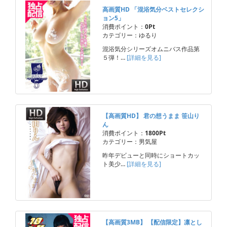
高画質HD 「混浴気分ベストセレクシ
ョン5」
消費ポイント：
0Pt
カテゴリー：ゆるり
混浴気分シリーズオムニバス作品第
５弾！…
[詳細を見る]
【高画質HD】 君の想うまま 笹山り
ん
消費ポイント：
1800Pt
カテゴリー：男気屋
昨年デビューと同時にショートカッ
ト美少…
[詳細を見る]
【高画質3MB】 【配信限定】凛とし