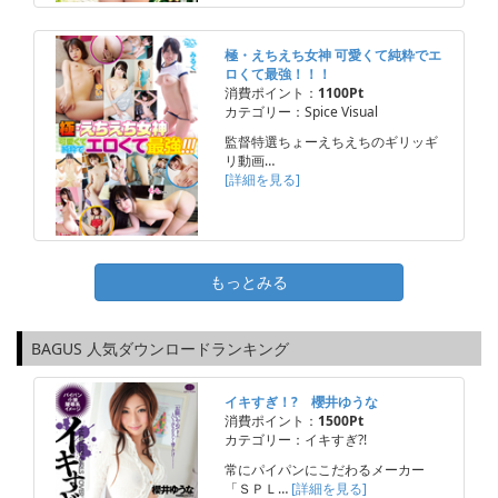
極・えちえち女神 可愛くて純粋でエ
ロくて最強！！！
消費ポイント：
1100Pt
カテゴリー：Spice Visual
監督特選ちょーえちえちのギリッギ
リ動画…
[詳細を見る]
もっとみる
BAGUS 人気ダウンロードランキング
イキすぎ！? 櫻井ゆうな
消費ポイント：
1500Pt
カテゴリー：イキすぎ?!
常にパイパンにこだわるメーカー
「ＳＰＬ…
[詳細を見る]