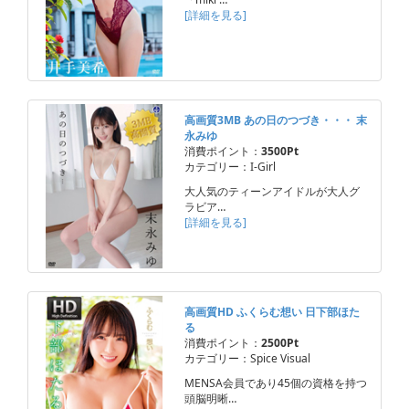
[詳細を見る]
高画質3MB あの日のつづき・・・ 末
永みゆ
消費ポイント：
3500Pt
カテゴリー：I-Girl
大人気のティーンアイドルが大人グ
ラビア…
[詳細を見る]
高画質HD ふくらむ想い 日下部ほた
る
消費ポイント：
2500Pt
カテゴリー：Spice Visual
MENSA会員であり45個の資格を持つ
頭脳明晰…