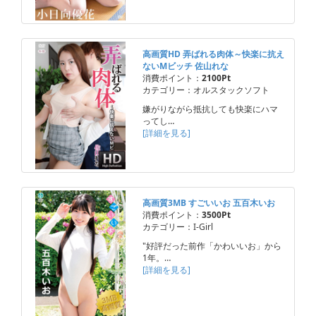
高画質HD 弄ばれる肉体～快楽に抗え
ないMビッチ 佐山れな
消費ポイント：
2100Pt
カテゴリー：オルスタックソフト
嫌がりながら抵抗しても快楽にハマ
ってし…
[詳細を見る]
高画質3MB すごいいお 五百木いお
消費ポイント：
3500Pt
カテゴリー：I-Girl
"好評だった前作「かわいいお」から
1年。…
[詳細を見る]