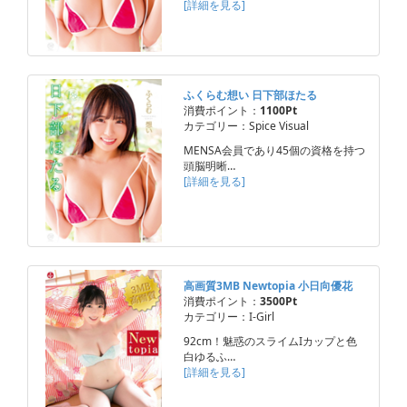
[詳細を見る]
ふくらむ想い 日下部ほたる
消費ポイント：
1100Pt
カテゴリー：Spice Visual
MENSA会員であり45個の資格を持つ
頭脳明晰…
[詳細を見る]
高画質3MB Newtopia 小日向優花
消費ポイント：
3500Pt
カテゴリー：I-Girl
92cm！魅惑のスライムIカップと色
白ゆるふ…
[詳細を見る]