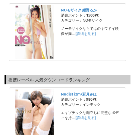
NOモザイク 紺野るか
消費ポイント：
1500Pt
カテゴリー：NOモザイク
ノーモザイクならではのキワドイ映
像が満…
[詳細を見る]
提携レーベル 人気ダウンロードランキング
Nudist izm/彩月みほ
消費ポイント：
980Pt
カテゴリー：インテック
エキゾチックな顔立ちに完璧なボデ
ィを持…
[詳細を見る]