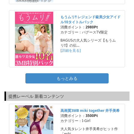
もうムリ!! レジェンド級美少女アイド
ル10タイトルパック
消費ポイント：
2980Pt
カテゴリー：バグースTV限定
BAGUSの大人気シリーズ【もうム
リ!!】の伝…
[詳細を見る]
もっとみる
提携レーベル 新着コンテンツ
高画質3MB miki together 井手美希
消費ポイント：
3500Pt
カテゴリー：I-Girl
大人気タレント井手美希がヒット作
「miki …