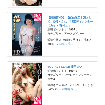
【高画質HD】 【配信限定】凛とし
て、ゆるやかに 18禁ディレクター
ズカット 有村ユキ
消費ポイント：
1490Pt
カテゴリー：アースダイバー
派遣会社より依頼を受けて、訪れた
旅館。…
[詳細を見る]
VOLTAGE CLASH 藤子まい
消費ポイント：
1500Pt
カテゴリー：マーレーインターナシ
ョナル
過激さで人気の「VOLTAGE-X」がさ
らにパワ…
[詳細を見る]