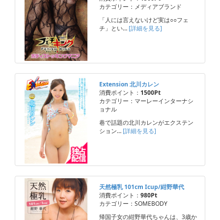
カテゴリー：メディアブランド
「人には言えないけど実は○○フェ
チ」とい…
[詳細を見る]
Extension 北川カレン
消費ポイント：
1500Pt
カテゴリー：マーレーインターナシ
ョナル
巷で話題の北川カレンがエクステン
ション…
[詳細を見る]
天然極乳 101cm Icup/紺野華代
消費ポイント：
980Pt
カテゴリー：SOMEBODY
帰国子女の紺野華代ちゃんは、3歳か