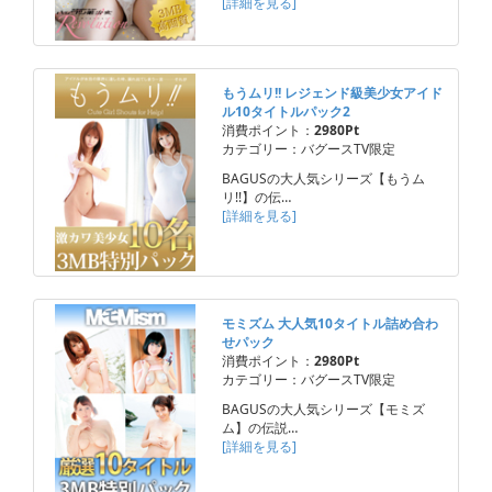
[詳細を見る]
もうムリ!! レジェンド級美少女アイド
ル10タイトルパック2
消費ポイント：
2980Pt
カテゴリー：バグースTV限定
BAGUSの大人気シリーズ【もうム
リ!!】の伝…
[詳細を見る]
モミズム 大人気10タイトル詰め合わ
せパック
消費ポイント：
2980Pt
カテゴリー：バグースTV限定
BAGUSの大人気シリーズ【モミズ
ム】の伝説…
[詳細を見る]