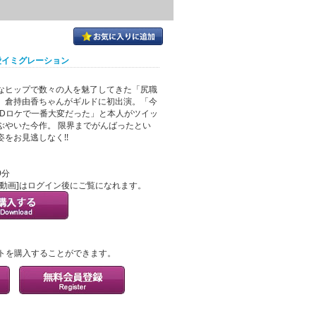
恋愛イミグレーション
なヒップで数々の人を魅了してきた「尻職
、倉持由香ちゃんがギルドに初出演。「今
VDロケで一番大変だった」と本人がツイッ
ぶやいた今作。 限界までがんばったとい
姿をお見逃しなく!!
9分
ル動画]はログイン後にご覧になれます。
？
トを購入することができます。