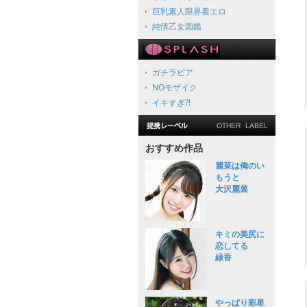
巨乳素人限界着エロ
純情乙女図鑑
ガチラビア
NOモザイク
イキすぎ?!
おすすめ作品
麗菜は俺のい
もうと
大沢麗菜
キミの美尻に
恋してる
緑香
やっぱり彩星