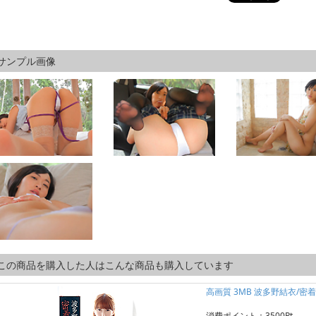
サンプル画像
この商品を購入した人はこんな商品も購入しています
高画質 3MB 波多野結衣/密
消費ポイント：3500Pt