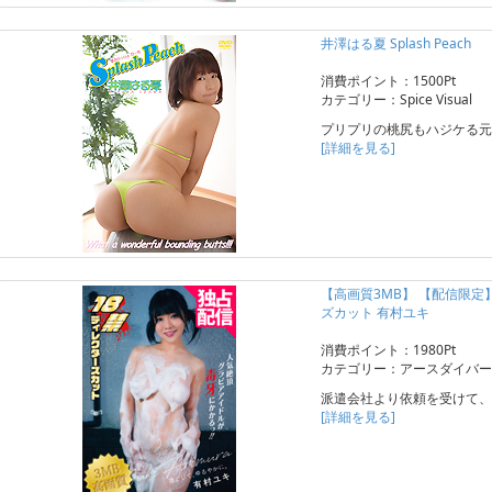
井澤はる夏 Splash Peach
消費ポイント：1500Pt
カテゴリー：Spice Visual
プリプリの桃尻もハジケる元
[詳細を見る]
【高画質3MB】 【配信限
ズカット 有村ユキ
消費ポイント：1980Pt
カテゴリー：アースダイバー
派遣会社より依頼を受けて、
[詳細を見る]