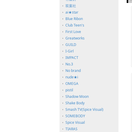
双葉社
ai★star
Blue Ribon
Club Teen's
First Love
Greatworks
GUILD
I-Girl
IMPACT
No.3
No brand
nude★i
OMEGA
pistil
Shadow Moon
Shake Body
Smash TV(Spice Visual)
SOMEBODY
Spice Visual
TIARAS