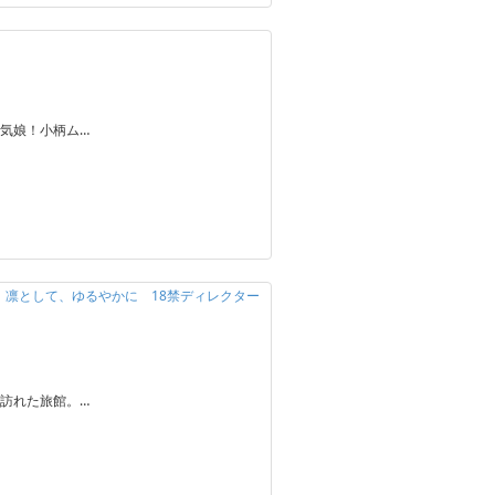
気娘！小柄ム…
定】凛として、ゆるやかに 18禁ディレクター
訪れた旅館。…