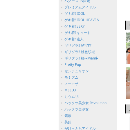
バグース TV限定
プレミアムアイドル
ゲキ着! IDOL
ゲキ着! IDOL HEAVEN
ゲキ着! SEXY
ゲキ着! キュート
ゲキ着! 素人
ギリグラ!! 秘宝館
ギリグラ!! 桃色領域
ギリグラ!! 極-kiwami-
Pretty Pop
センチュリオン
モミズム
ノーモザ
MELLO
もうムリ!
ハックツ美少女 Revolution
ハックツ美少女
素敵
美的
がけっぷちアイドル