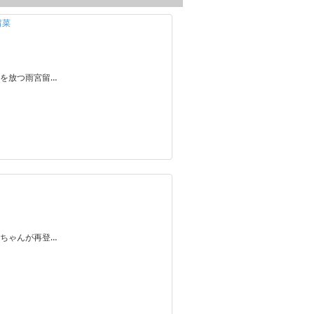
留菜
を放つ雨宮留…
ちゃんが再登…