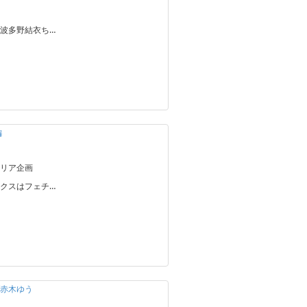
波多野結衣ち…
編
リア企画
クスはフェチ…
/赤木ゆう