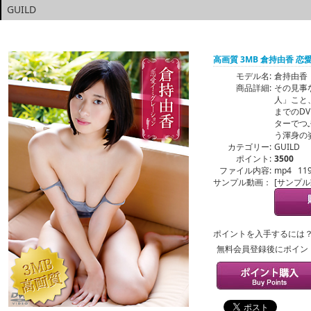
GUILD
高画質 3MB 倉持由香 
モデル名:
倉持由香
商品詳細:
その見事
人」こと
までのD
ターでつ
う渾身の
カテゴリー:
GUILD
ポイント:
3500
ファイル内容:
mp4 11
サンプル動画：
[サンプ
ポイントを入手するには
無料会員登録後にポイン