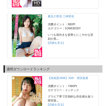
素足の実花 三神実花
消費ポイント：980Pt
カテゴリー：SOMEBODY
いつも前向きな姿勢とにこやかな笑
顔が美…
[詳細を見る]
週間ダウンロードランキング
【高画質3MB】30th 雨宮留菜
消費ポイント：1980Pt
カテゴリー：インテック
グラビア界で圧倒的な存在感を放つ
雨宮留…
[詳細を見る]