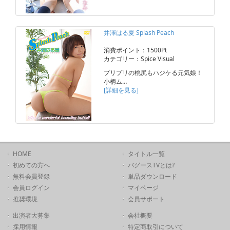
井澤はる夏 Splash Peach
消費ポイント：1500Pt
カテゴリー：Spice Visual
プリプリの桃尻もハジケる元気娘！
小柄ム…
[詳細を見る]
HOME
タイトル一覧
初めての方へ
バグースTVとは?
無料会員登録
単品ダウンロード
会員ログイン
マイページ
推奨環境
会員サポート
出演者大募集
会社概要
採用情報
特定商取引について