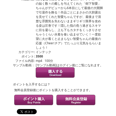
の如く数々の癒しを与えてくれた「樹下智愛」
ちゃんがデビューから6本目にして最後の大開脚
で引退作を飾る！作品ごとにまさかの大胆露出
を見せてくれた智愛ちゃんですが、最後まで清
楚な雰囲気を失わないままギリギリ限界を攻め
る姿は圧巻です！隠した指の危う過ぎるスキマ
に目を凝らし、上も下もカタチをくっきりさせ
ちゃうくらい水着を食い込ませていく！一度欲
望に火が着くと止まらない智愛ちゃんの最後の
応援（Cheer:チア）でたっぷり元気をもらいま
しょう！
カテゴリー:
インテック
ポイント:
3500
ファイル内容:
mp4 100分
サンプル動画：
[サンプル動画]はログイン後にご覧になれます。
ポイントを入手するには？
無料会員登録後にポイントを購入することができます。