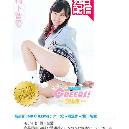
高画質 3MB CHEERS!(チアーズ)～引退作～/樹下智愛
モデル名:
樹下智愛
商品詳細:
清純な透明感としなやかな軟体で、チアガール