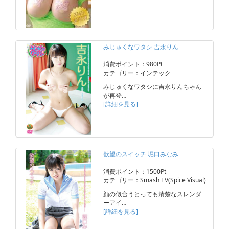
みじゅくなワタシ 吉永りん
消費ポイント：980Pt
カテゴリー：インテック
みじゅくなワタシに吉永りんちゃん
が再登…
[詳細を見る]
欲望のスイッチ 堀口みなみ
消費ポイント：1500Pt
カテゴリー：Smash TV(Spice Visual)
顔の似合うとっても清楚なスレンダ
ーアイ…
[詳細を見る]