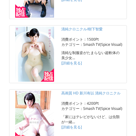
清純クロニクル/樹下智愛
消費ポイント：1500Pt
カテゴリー：Smash TV(Spice Visual)
清純な制服姿がたまらない超軟体の
美少女…
[詳細を見る]
高画質 HD 新川有以 清純クロニクル
消費ポイント：4200Pt
カテゴリー：Smash TV(Spice Visual)
「家にはテレビがないけど、は虫類
が一緒…
[詳細を見る]