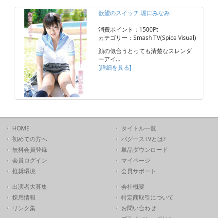
欲望のスイッチ 堀口みなみ
消費ポイント：1500Pt
カテゴリー：Smash TV(Spice Visual)
顔の似合うとっても清楚なスレンダ
ーアイ…
[詳細を見る]
HOME
タイトル一覧
初めての方へ
バグースTVとは?
無料会員登録
単品ダウンロード
会員ログイン
マイページ
推奨環境
会員サポート
出演者大募集
会社概要
採用情報
特定商取引について
リンク集
お問い合わせ