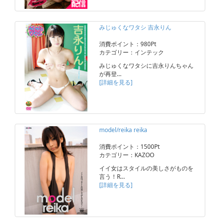
みじゅくなワタシ 吉永りん
消費ポイント：980Pt
カテゴリー：インテック
みじゅくなワタシに吉永りんちゃん
が再登…
[詳細を見る]
model/reika reika
消費ポイント：1500Pt
カテゴリー：KAZOO
イイ女はスタイルの美しさがものを
言う！R…
[詳細を見る]