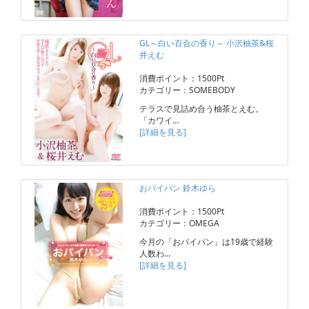
GL～白い百合の香り～ 小沢柚茶&桜
井えむ
消費ポイント：1500Pt
カテゴリー：SOMEBODY
テラスで見詰め合う柚茶とえむ。
「カワイ…
[詳細を見る]
おパイパン 鈴木ゆら
消費ポイント：1500Pt
カテゴリー：OMEGA
今月の「おパイパン」は19歳で経験
人数わ…
[詳細を見る]