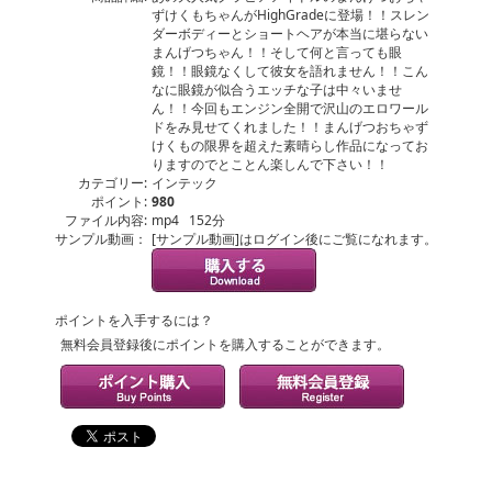
ずけくもちゃんがHighGradeに登場！！スレン
ダーボディーとショートヘアが本当に堪らない
まんげつちゃん！！そして何と言っても眼
鏡！！眼鏡なくして彼女を語れません！！こん
なに眼鏡が似合うエッチな子は中々いませ
ん！！今回もエンジン全開で沢山のエロワール
ドをみ見せてくれました！！まんげつおちゃず
けくもの限界を超えた素晴らし作品になってお
りますのでとことん楽しんで下さい！！
カテゴリー:
インテック
ポイント:
980
ファイル内容:
mp4 152分
サンプル動画：
[サンプル動画]はログイン後にご覧になれます。
ポイントを入手するには？
無料会員登録後にポイントを購入することができます。