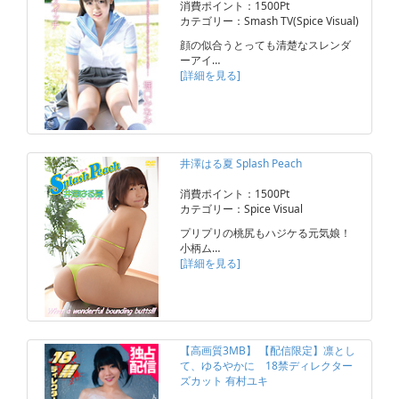
消費ポイント：1500Pt
カテゴリー：Smash TV(Spice Visual)
顔の似合うとっても清楚なスレンダ
ーアイ…
[詳細を見る]
井澤はる夏 Splash Peach
消費ポイント：1500Pt
カテゴリー：Spice Visual
プリプリの桃尻もハジケる元気娘！
小柄ム…
[詳細を見る]
【高画質3MB】 【配信限定】凛とし
て、ゆるやかに 18禁ディレクター
ズカット 有村ユキ