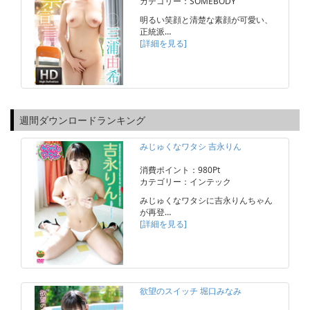
カテゴリー：SOMEBODY
明るい笑顔と清楚な素顔が可愛い、
正統派…
[詳細を見る]
週間ダウンロードランキング
みじゅくなワタシ 吉永りん
消費ポイント：980Pt
カテゴリー：インテック
みじゅくなワタシに吉永りんちゃん
が再登…
[詳細を見る]
欲望のスイッチ 堀口みなみ