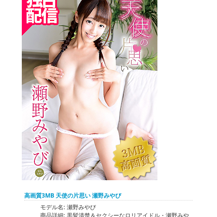
高画質3MB 天使の片思い 瀬野みやび
モデル名:
瀬野みやび
商品詳細:
黒髪清楚＆セクシーなロリアイドル・瀬野みや