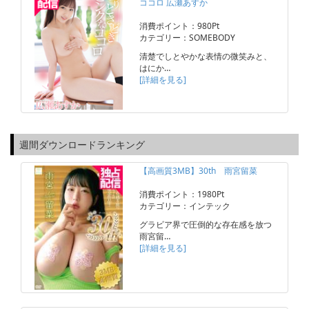
ココロ 広瀬あすか
消費ポイント：980Pt
カテゴリー：SOMEBODY
清楚でしとやかな表情の微笑みと、
はにか…
[詳細を見る]
週間ダウンロードランキング
【高画質3MB】30th 雨宮留菜
消費ポイント：1980Pt
カテゴリー：インテック
グラビア界で圧倒的な存在感を放つ
雨宮留…
[詳細を見る]