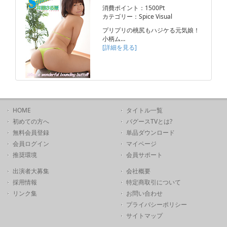
消費ポイント：1500Pt
カテゴリー：Spice Visual
プリプリの桃尻もハジケる元気娘！
小柄ム…
[詳細を見る]
HOME
タイトル一覧
初めての方へ
バグースTVとは?
無料会員登録
単品ダウンロード
会員ログイン
マイページ
推奨環境
会員サポート
出演者大募集
会社概要
採用情報
特定商取引について
リンク集
お問い合わせ
プライバシーポリシー
サイトマップ