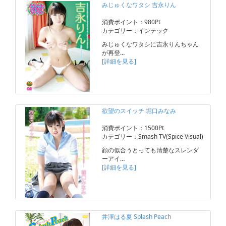
みじゅくなワタシ 吉永りん
消費ポイント：980Pt
カテゴリー：インテック
みじゅくなワタシに吉永りんちゃん
が再登…
[詳細を見る]
欲望のスイッチ 堀口みなみ
消費ポイント：1500Pt
カテゴリー：Smash TV(Spice Visual)
顔の似合うとっても清楚なスレンダ
ーアイ…
[詳細を見る]
井澤はる夏 Splash Peach