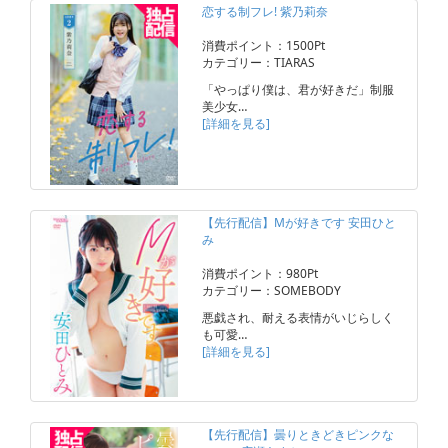
恋する制フレ! 紫乃莉奈
消費ポイント：1500Pt
カテゴリー：TIARAS
「やっぱり僕は、君が好きだ」制服
美少女…
[詳細を見る]
【先行配信】Mが好きです 安田ひと
み
消費ポイント：980Pt
カテゴリー：SOMEBODY
悪戯され、耐える表情がいじらしく
も可愛…
[詳細を見る]
【先行配信】曇りときどきピンクな