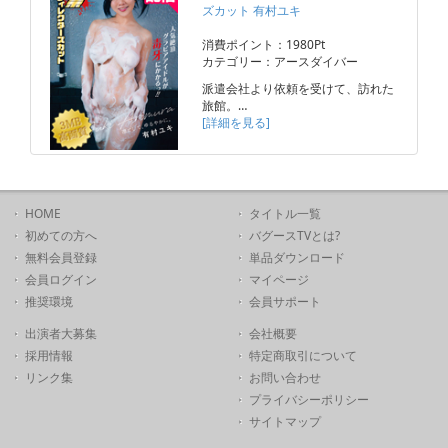
ズカット 有村ユキ
消費ポイント：1980Pt
カテゴリー：アースダイバー
派遣会社より依頼を受けて、訪れた
旅館。…
[詳細を見る]
HOME
タイトル一覧
初めての方へ
バグースTVとは?
無料会員登録
単品ダウンロード
会員ログイン
マイページ
推奨環境
会員サポート
出演者大募集
会社概要
採用情報
特定商取引について
リンク集
お問い合わせ
プライバシーポリシー
サイトマップ