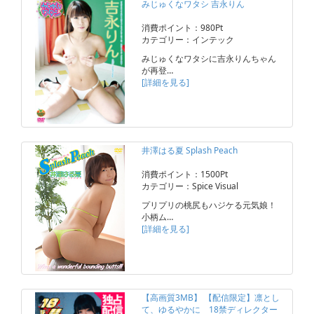
みじゅくなワタシ 吉永りん
消費ポイント：980Pt
カテゴリー：インテック
みじゅくなワタシに吉永りんちゃん
が再登…
[詳細を見る]
井澤はる夏 Splash Peach
消費ポイント：1500Pt
カテゴリー：Spice Visual
プリプリの桃尻もハジケる元気娘！
小柄ム…
[詳細を見る]
【高画質3MB】 【配信限定】凛とし
て、ゆるやかに 18禁ディレクター