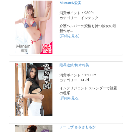
Manami/愛実
消費ポイント：980Pt
カテゴリー：インテック
介護ヘルパーの資格も持つ彼女の最
新作が…
[詳細を見る]
限界連鎖/柊木玲美
消費ポイント：1500Pt
カテゴリー：I-Girl
インテリジェント スレンダーで話題
の理系…
[詳細を見る]
ノーモザ ささきももか