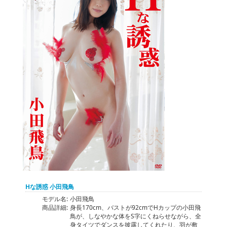
Hな誘惑 小田飛鳥
モデル名:
小田飛鳥
商品詳細:
身長170cm、バストが92cmでHカップの小田飛
鳥が、しなやかな体をS字にくねらせながら、全
身タイツでダンスを披露してくれたり、羽が敷