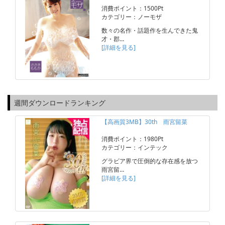
消費ポイント：1500Pt
カテゴリー：ノーモザ
数々の名作・話題作を生んできた鬼
才・郡…
[詳細を見る]
週間ダウンロードランキング
【高画質3MB】30th 雨宮留菜
消費ポイント：1980Pt
カテゴリー：インテック
グラビア界で圧倒的な存在感を放つ
雨宮留…
[詳細を見る]