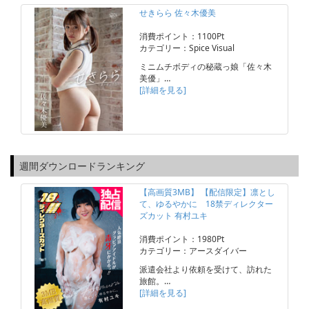
せきらら 佐々木優美
消費ポイント：1100Pt
カテゴリー：Spice Visual
ミニムチボディの秘蔵っ娘「佐々木
美優」…
[詳細を見る]
週間ダウンロードランキング
【高画質3MB】 【配信限定】凛とし
て、ゆるやかに 18禁ディレクター
ズカット 有村ユキ
消費ポイント：1980Pt
カテゴリー：アースダイバー
派遣会社より依頼を受けて、訪れた
旅館。…
[詳細を見る]