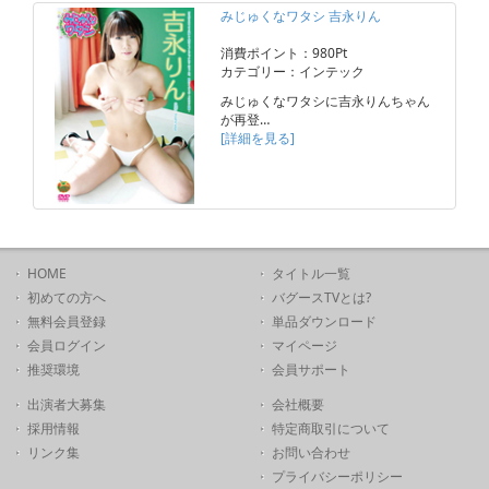
みじゅくなワタシ 吉永りん
消費ポイント：980Pt
カテゴリー：インテック
みじゅくなワタシに吉永りんちゃん
が再登…
[詳細を見る]
HOME
タイトル一覧
初めての方へ
バグースTVとは?
無料会員登録
単品ダウンロード
会員ログイン
マイページ
推奨環境
会員サポート
出演者大募集
会社概要
採用情報
特定商取引について
リンク集
お問い合わせ
プライバシーポリシー