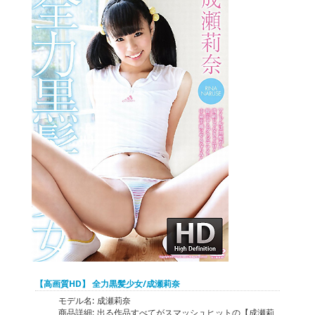
【高画質HD】 全力黒髪少女/成瀬莉奈
モデル名:
成瀬莉奈
商品詳細:
出る作品すべてがスマッシュヒットの【成瀬莉