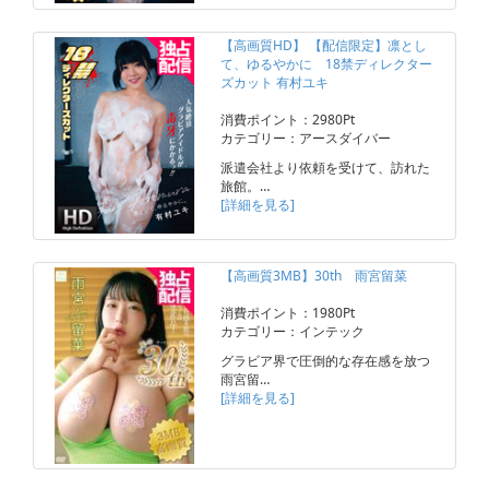
【高画質HD】 【配信限定】凛とし
て、ゆるやかに 18禁ディレクター
ズカット 有村ユキ
消費ポイント：2980Pt
カテゴリー：アースダイバー
派遣会社より依頼を受けて、訪れた
旅館。…
[詳細を見る]
【高画質3MB】30th 雨宮留菜
消費ポイント：1980Pt
カテゴリー：インテック
グラビア界で圧倒的な存在感を放つ
雨宮留…
[詳細を見る]