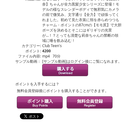
奈】ちゃんが全力黒髪少女シリーズに登場！モ
デルの様なスレンダーボディで無邪気にカメラ
の前で微笑み、文字通り【全力】で頑張ってく
れました。初めて見た衣装に頬を赤らめつつも
チャーム・ポイントの87cmの【モモ尻】で大胆
ポーズを決めるとそこにはギリギリの光景
が…！？とっても清楚な莉奈ちゃんの禁断の領
域に唾を飲み込む！
カテゴリー:
Club Teen's
ポイント:
4200
ファイル内容:
mp4 70分
サンプル動画：
[サンプル動画]はログイン後にご覧になれます。
ポイントを入手するには？
無料会員登録後にポイントを購入することができます。