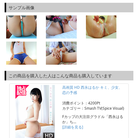
サンプル画像
この商品を購入した人はこんな商品も購入しています
高画質 HD 西永はるか キミ、少女、
恋の予感
消費ポイント：4200Pt
カテゴリー：Smash TV(Spice Visual)
Fカップの大注目グラドル「西永はる
か」ち…
[詳細を見る]