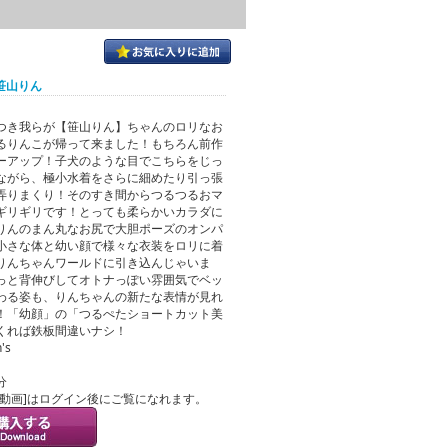
 笹山りん
つき我らが【笹山りん】ちゃんのロリなお
るりんこが帰って来ました！もちろん前作
ーアップ！子犬のような目でこちらをじっ
ながら、極小水着をさらに細めたり引っ張
弄りまくり！そのすき間からつるつるおマ
ギリギリです！とっても柔らかいカラダに
りんのまん丸なお尻で大胆ポーズのオンパ
小さな体と幼い顔で様々な衣装をロリに着
りんちゃんワールドに引き込んじゃいま
っと背伸びしてオトナっぽい雰囲気でベッ
わる姿も、りんちゃんの新たな表情が見れ
！「幼顔」の「つるぺたショートカット美
くれば鉄板間違いナシ！
's
分
ル動画]はログイン後にご覧になれます。