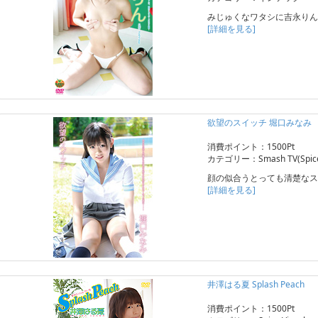
みじゅくなワタシに吉永りん
[詳細を見る]
欲望のスイッチ 堀口みなみ
消費ポイント：1500Pt
カテゴリー：Smash TV(Spice 
顔の似合うとっても清楚なス
[詳細を見る]
井澤はる夏 Splash Peach
消費ポイント：1500Pt