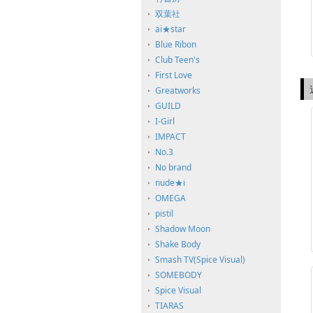
双葉社
ai★star
Blue Ribon
Club Teen's
First Love
Greatworks
GUILD
I-Girl
IMPACT
No.3
No brand
nude★i
OMEGA
pistil
Shadow Moon
Shake Body
Smash TV(Spice Visual)
SOMEBODY
Spice Visual
TIARAS