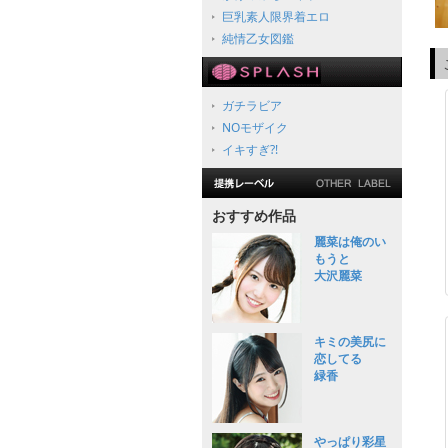
巨乳素人限界着エロ
純情乙女図鑑
ガチラビア
NOモザイク
イキすぎ?!
おすすめ作品
麗菜は俺のい
もうと
大沢麗菜
キミの美尻に
恋してる
緑香
やっぱり彩星