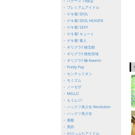
バグース TV限定
プレミアムアイドル
ゲキ着! IDOL
ゲキ着! IDOL HEAVEN
ゲキ着! SEXY
ゲキ着! キュート
ゲキ着! 素人
ギリグラ!! 秘宝館
ギリグラ!! 桃色領域
ギリグラ!! 極-kiwami-
Pretty Pop
センチュリオン
モミズム
ノーモザ
MELLO
もうムリ!
ハックツ美少女 Revolution
ハックツ美少女
素敵
美的
がけっぷちアイドル