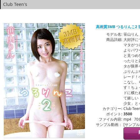
Club Teen's
高画質3MB つるりんこ2
モデル名:
笹山りん
商品詳細:
大好評に
マタがつ
よりパワ
と見つめ
ったりと
タが限界
ぷりんぷ
レード！
こなし、
す！ちょ
ドに横た
て嬉しい
少女」と
カテゴリー:
Club Teen
ポイント:
3500
ファイル内容:
mp4 70
サンプル動画：
[サンプ