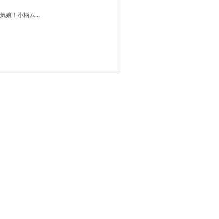
気娘！小柄ム…