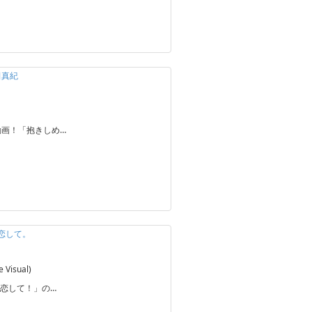
田真紀
動画！「抱きしめ…
、恋して。
Visual)
恋して！」の…