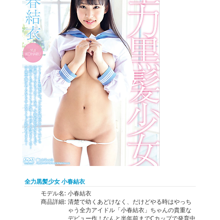
全力黒髪少女 小春結衣
モデル名:
小春結衣
商品詳細:
清楚で幼くあどけなく、だけどやる時はやっち
ゃう全力アイドル「小春結衣」ちゃんの貴重な
デビュー作！なんと半年前までCカップで発育中