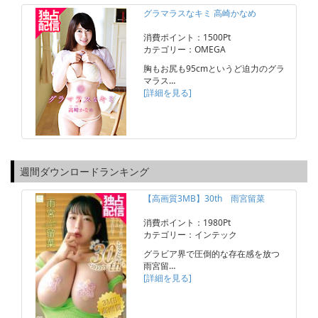
グラマラスなキミ 高崎かなめ
消費ポイント：1500Pt
カテゴリー：OMEGA
胸もお尻も95cmというど迫力のグラ
マラス…
[詳細を見る]
週間ダウンロードランキング
【高画質3MB】30th 雨宮留菜
消費ポイント：1980Pt
カテゴリー：インテック
グラビア界で圧倒的な存在感を放つ
雨宮留…
[詳細を見る]