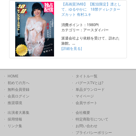
【高画質3MB】 【配信限定】凛とし
て、ゆるやかに 18禁ディレクター
ズカット 有村ユキ
消費ポイント：1980Pt
カテゴリー：アースダイバー
派遣会社より依頼を受けて、訪れた
旅館。…
[詳細を見る]
HOME
タイトル一覧
初めての方へ
バグースTVとは?
無料会員登録
単品ダウンロード
会員ログイン
マイページ
推奨環境
会員サポート
出演者大募集
会社概要
採用情報
特定商取引について
リンク集
お問い合わせ
プライバシーポリシー