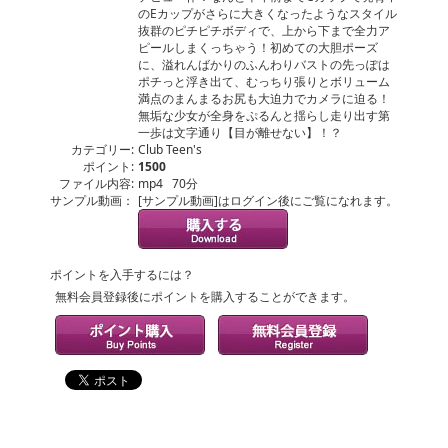
のEカップがさらに大きくなったようなスタイル
抜群のピチピチボディで、上から下まで全力ア
ピールしまくっちゃう！初めての大胆ポーズ
に、溢れんばかりのふんわりバストの先っぽは
ポチっと浮き出て、むっちり張りとボリューム
満点のまんまるお尻も大迫力でカメラに迫る！
無垢な少女が全身をぷるんと揺らし走り出す第
一歩は文字通り【目が離せない】！？
カテゴリー:
Club Teen's
ポイント:
1500
ファイル内容:
mp4 70分
サンプル動画：
[サンプル動画]はログイン後にご覧になれます。
ポイントを入手するには？
無料会員登録後にポイントを購入することができます。