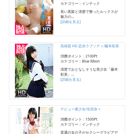
カテゴリー：インテック
長い黒髪と清楚で整ったルックスが
魅力の…
[詳細を見る]
高画質 HD 恋糸ラプソディ/藤本彩美
消費ポイント：2100Pt
カテゴリー：Blue Ribon
清楚でおとなしそうな美少女「藤本
彩美」…
[詳細を見る]
デビュー素少女/生田奈々
消費ポイント：1500Pt
カテゴリー：インテック
普通の女の子がセクシーグラビアデ