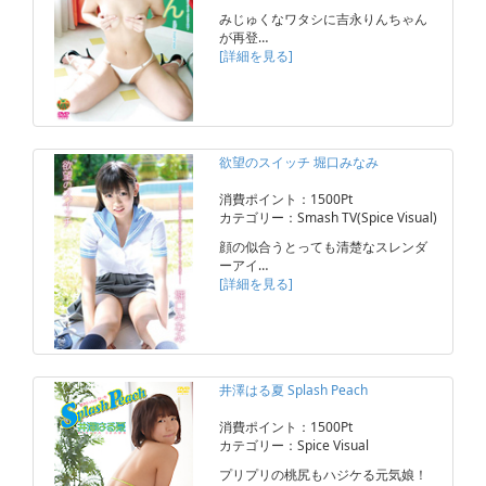
みじゅくなワタシに吉永りんちゃん
が再登…
[詳細を見る]
欲望のスイッチ 堀口みなみ
消費ポイント：1500Pt
カテゴリー：Smash TV(Spice Visual)
顔の似合うとっても清楚なスレンダ
ーアイ…
[詳細を見る]
井澤はる夏 Splash Peach
消費ポイント：1500Pt
カテゴリー：Spice Visual
プリプリの桃尻もハジケる元気娘！