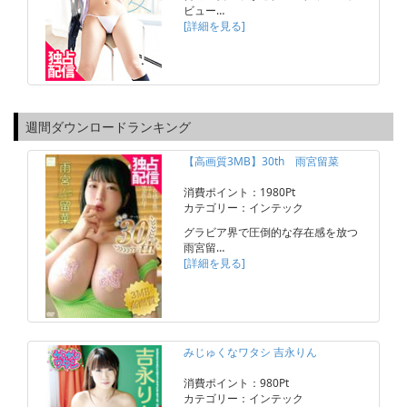
ビュー…
[詳細を見る]
週間ダウンロードランキング
【高画質3MB】30th 雨宮留菜
消費ポイント：1980Pt
カテゴリー：インテック
グラビア界で圧倒的な存在感を放つ
雨宮留…
[詳細を見る]
みじゅくなワタシ 吉永りん
消費ポイント：980Pt
カテゴリー：インテック