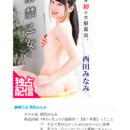
解禁乙女 西田みなみ
モデル名:
西田みなみ
商品詳細:
1年3ヶ月ぶりの最新作！【祝！卒業】ってこと
で、今まで見れなかったみなみちゃんに急接
近。手ブラ・Tバックにだって果敢にチャレン