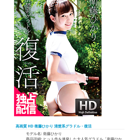
高画質 HD 衛藤ひかり 清楚系グラドル・復活
モデル名:
衛藤ひかり
商品詳細:
ヒット作を連発した大人気グラドル「衛藤ひか