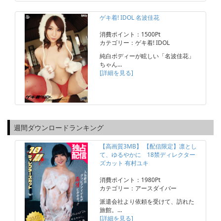
ゲキ着! IDOL 名波佳花
消費ポイント：1500Pt
カテゴリー：ゲキ着! IDOL
純白ボディーが眩しい「名波佳花」
ちゃん…
[詳細を見る]
週間ダウンロードランキング
【高画質3MB】 【配信限定】凛とし
て、ゆるやかに 18禁ディレクター
ズカット 有村ユキ
消費ポイント：1980Pt
カテゴリー：アースダイバー
派遣会社より依頼を受けて、訪れた
旅館。…
[詳細を見る]