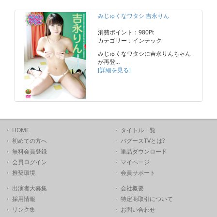
みじゅくなワタシ 吉永りん
消費ポイント：980Pt
カテゴリー：インテック
みじゅくなワタシに吉永りんちゃん
が再登…
[詳細を見る]
HOME
タイトル一覧
初めての方へ
バグースTVとは?
無料会員登録
単品ダウンロード
会員ログイン
マイページ
推奨環境
会員サポート
出演者大募集
会社概要
採用情報
特定商取引について
リンク集
お問い合わせ