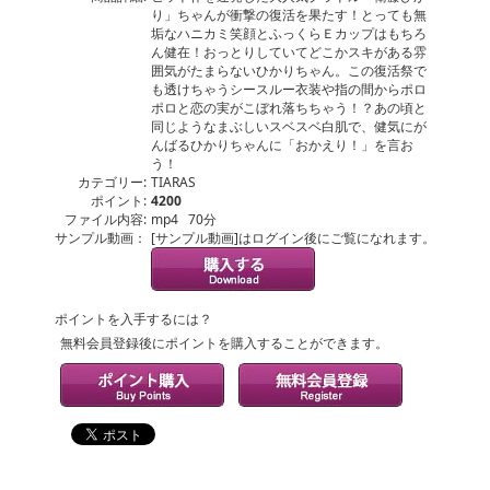
り」ちゃんが衝撃の復活を果たす！とっても無
垢なハニカミ笑顔とふっくらＥカップはもちろ
ん健在！おっとりしていてどこかスキがある雰
囲気がたまらないひかりちゃん。この復活祭で
も透けちゃうシースルー衣装や指の間からポロ
ポロと恋の実がこぼれ落ちちゃう！？あの頃と
同じようなまぶしいスベスベ白肌で、健気にが
んばるひかりちゃんに「おかえり！」を言お
う！
カテゴリー:
TIARAS
ポイント:
4200
ファイル内容:
mp4 70分
サンプル動画：
[サンプル動画]はログイン後にご覧になれます。
ポイントを入手するには？
無料会員登録後にポイントを購入することができます。