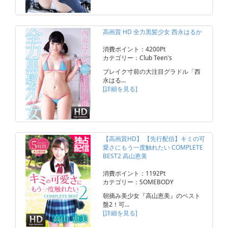
高画質 HD 全力黒髪少女 西永はるか
消費ポイント：4200Pt
カテゴリー：Club Teen's
ブレイク寸前の大注目グラドル「西
永はる…
[詳細を見る]
【高画質HD】 【先行配信】キミの可
愛さにもう一度触れたい COMPLETE
BEST2 高山恵美
消費ポイント：1192Pt
カテゴリー：SOMEBODY
朝摘み美少女『高山恵美』のベスト
盤2！可…
[詳細を見る]