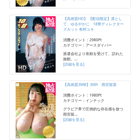
【高画質HD】 【配信限定】凛とし
て、ゆるやかに 18禁ディレクター
ズカット 有村ユキ
消費ポイント：2980Pt
カテゴリー：アースダイバー
派遣会社より依頼を受けて、訪れた
旅館。…
[詳細を見る]
【高画質3MB】30th 雨宮留菜
消費ポイント：1980Pt
カテゴリー：インテック
グラビア界で圧倒的な存在感を放つ
雨宮留…
[詳細を見る]